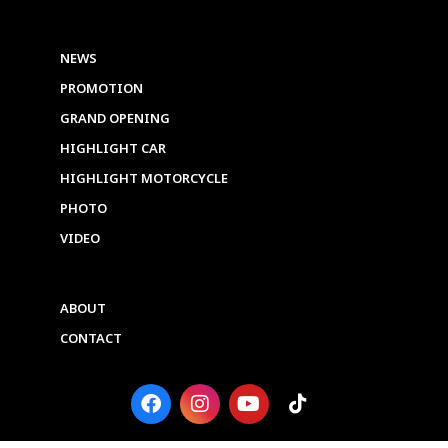
NEWS
PROMOTION
GRAND OPENING
HIGHLIGHT CAR
HIGHLIGHT MOTORCYCLE
PHOTO
VIDEO
ABOUT
CONTACT
F
I
Y
T
a
n
o
i
c
s
u
k