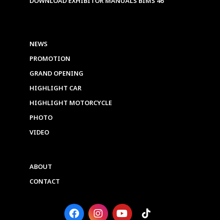
DOWNLOAD EXHIBITOR MANUALS BIMS 46
NEWS
PROMOTION
GRAND OPENING
HIGHLIGHT CAR
HIGHLIGHT MOTORCYCLE
PHOTO
VIDEO
ABOUT
CONTACT
F
I
Y
T
a
n
o
i