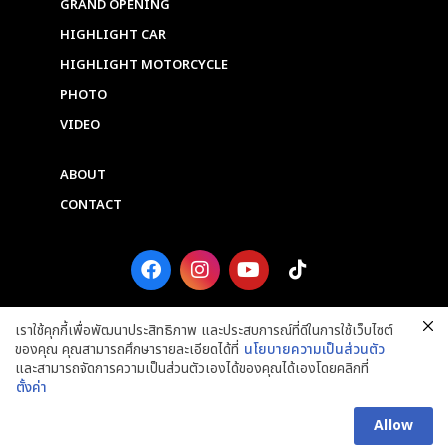
GRAND OPENING
HIGHLIGHT CAR
HIGHLIGHT MOTORCYCLE
PHOTO
VIDEO
ABOUT
CONTACT
F
I
Y
T
a
n
o
i
c
s
u
k
e
t
t
t
เราใช้คุกกี้เพื่อพัฒนาประสิทธิภาพ และประสบการณ์ที่ดีในการใช้เว็บไซต์
b
a
u
o
ของคุณ คุณสามารถศึกษารายละเอียดได้ที่
นโยบายความเป็นส่วนตัว
o
g
b
k
และสามารถจัดการความเป็นส่วนตัวเองได้ของคุณได้เองโดยคลิกที่
o
r
e
ตั้งค่า
k
a
Copyright © 2025 Grand Prix International Public Company Limited. ALL
m
RIGHTS RESERVED.
Allow