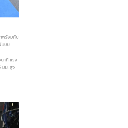
มาพร้อมกับ
รณ์แบบ
่อนาที แรง
 มม. สูง