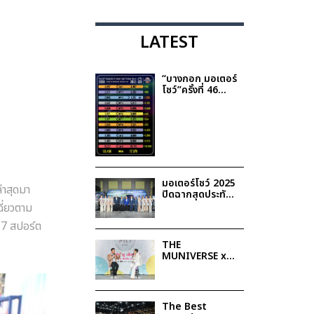
LATEST
“บางกอก มอเตอร์
โชว์”ครั้งที่ 46
ค่ายรถเผยยอด
จองรวม 7.9 หมื่น
คัน โตเพิ่ม 44.8%
มั่นใจช่วยกระตุ้น
ตลาดรถยนต์ปี
2568
มอเตอร์โชว์ 2025
่าสุดมา
ปิดฉากสุดประทับ
ใจ พร้อมประกาศ
ฉี่ยวตาม
รายชื่อผู้โชคดีรับ
 7 สปอร์ต
รางวัล Lucky
Draw รวมมูลค่า
THE
กว่า 1.9 ล้านบาท
MUNIVERSE x
BANGKOK
MOTOR SHOW
The Best