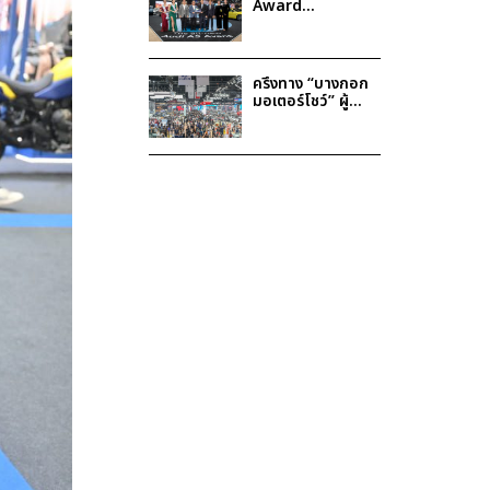
Award
Bangkok
International
Motor Show
2025
ครึ่งทาง “บางกอก
มอเตอร์โชว์” ผู้
บริโภคแห่ตอบรับ
รถ xEV ดันยอด
จองโต 29%