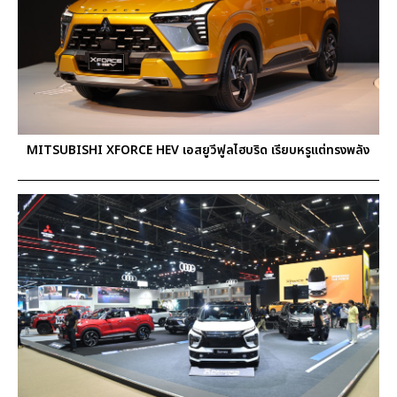
MITSUBISHI XFORCE HEV เอสยูวีฟูลไฮบริด เรียบหรูแต่ทรงพลัง