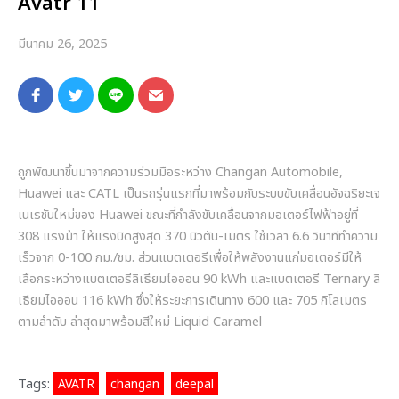
Avatr 11
มีนาคม 26, 2025
ถูกพัฒนาขึ้นมาจากความร่วมมือระหว่าง Changan Automobile,
Huawei และ CATL เป็นรถรุ่นแรกที่มาพร้อมกับระบบขับเคลื่อนอัจฉริยะเจ
เนเรชันใหม่ของ Huawei ขณะที่กำลังขับเคลื่อนจากมอเตอร์ไฟฟ้าอยู่ที่
308 แรงม้า ให้แรงบิดสูงสุด 370 นิวตัน-เมตร ใช้เวลา 6.6 วินาทีทำความ
เร็วจาก 0-100 กม./ชม. ส่วนแบตเตอรีเพื่อให้พลังงานแก่มอเตอร์มีให้
เลือกระหว่างแบตเตอรีลิเธียมไอออน 90 kWh และแบตเตอรี Ternary ลิ
เธียมไอออน 116 kWh ซึ่งให้ระยะการเดินทาง 600 และ 705 กิโลเมตร
ตามลำดับ ล่าสุดมาพร้อมสีใหม่ Liquid Caramel
Tags:
AVATR
,
changan
,
deepal