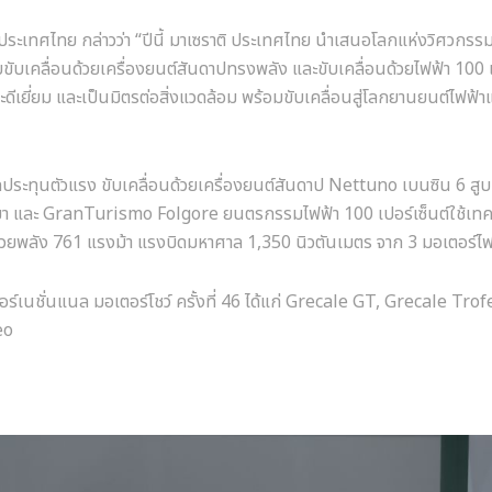
ิ ประเทศไทย กล่าวว่า “ปีนี้ มาเซราติ ประเทศไทย นำเสนอโลกแห่งวิศวกร
ับเคลื่อนด้วยเครื่องยนต์สันดาปทรงพลัง และขับเคลื่อนด้วยไฟฟ้า 100 เ
เยี่ยม และเป็นมิตรต่อสิ่งแวดล้อม พร้อมขับเคลื่อนสู่โลกยานยนต์ไฟฟ้า
ทุนตัวแรง ขับเคลื่อนด้วยเครื่องยนต์สันดาป Nettuno เบนซิน 6 สูบ
ลิตมา และ GranTurismo Folgore ยนตรกรรมไฟฟ้า 100 เปอร์เซ็นต์ใช้เท
อนด้วยพลัง 761 แรงม้า แรงบิดมหาศาล 1,350 นิวตันเมตร จาก 3 มอเตอร์ไฟ
เนชั่นแนล มอเตอร์โชว์ ครั้งที่ 46 ได้แก่ Grecale GT, Grecale Trof
eo