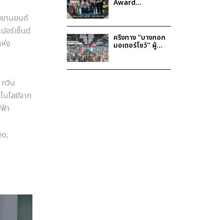
Award
Bangkok
รมยานยนต์
International
Motor Show
ปอร์เซ็นต์
2025
ครึ่งทาง “บางกอก
แห่ง
มอเตอร์โชว์” ผู้
บริโภคแห่ตอบรับ
รถ xEV ดันยอด
จองโต 29%
 ทวิน
คโนโลยีจาก
ฟ้า
eo,