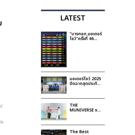
LATEST
บ
“บางกอก มอเตอร์
โชว์”ครั้งที่ 46
ค่ายรถเผยยอด
จองรวม 7.9 หมื่น
คัน โตเพิ่ม 44.8%
มั่นใจช่วยกระตุ้น
ตลาดรถยนต์ปี
2568
มอเตอร์โชว์ 2025
ปิดฉากสุดประทับ
ใจ พร้อมประกาศ
รายชื่อผู้โชคดีรับ
รางวัล Lucky
Draw รวมมูลค่า
THE
ร์
กว่า 1.9 ล้านบาท
MUNIVERSE x
BANGKOK
MOTOR SHOW
le
The Best