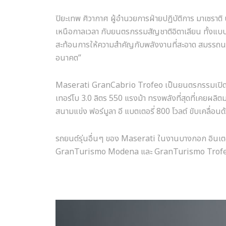
ปิยะเทพ ศิวากาศ ผู้อำนวยการฝ่ายปฏิบัติการ มาเซราต
เหนือกาลเวลา กับยนตรกรรมสัญชาติอิตาเลียน ทั้งแบบข
สะท้อนการให้ความสำคัญกับพลังงานที่สะอาด สมรรถนะดี
อนาคต”
Maserati GranCabrio Trofeo เป็นยนตรกรรมเปิดประ
เทอร์โบ 3.0 ลิตร 550 แรงม้า ทรงพลังที่สุดที่เคยผ
สนามแข่ง ฟอร์มูลา อี แบตเตอรี่ 800 โวลต์ ขับเคลื่
รถยนต์รุ่นอื่นๆ ของ Maserati ในงานบางกอก อินเตอร์
GranTurismo Modena และ GranTurismo Trof