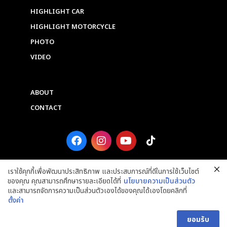
HIGHLIGHT CAR
HIGHLIGHT MOTORCYCLE
PHOTO
VIDEO
ABOUT
CONTACT
F
I
Y
T
a
n
o
i
c
s
u
k
e
t
t
t
เราใช้คุกกี้เพื่อพัฒนาประสิทธิภาพ และประสบการณ์ที่ดีในการใช้เว็บไซต์
b
a
u
o
ของคุณ คุณสามารถศึกษารายละเอียดได้ที่
นโยบายความเป็นส่วนตัว
o
g
b
k
และสามารถจัดการความเป็นส่วนตัวเองได้ของคุณได้เองโดยคลิกที่
o
r
e
ตั้งค่า
k
a
Copyright © 2025 Grand Prix International Public Company Limited. ALL
m
RIGHTS RESERVED.
ยอมรับ