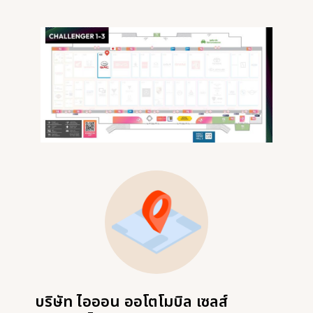
บริษัท ไอออน ออโตโมบิล เซลส์