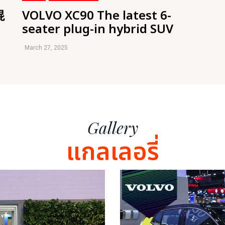
混
VOLVO XC90 The latest 6-
seater plug-in hybrid SUV
March 27, 2025
Gallery
แกลเลอรี่