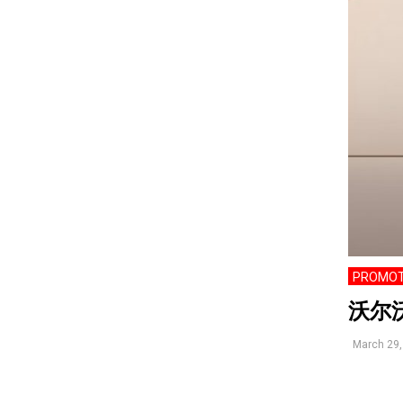
PROMOT
沃尔
March 29,