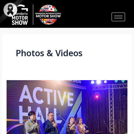
Skip
Post
to
pagination
content
Photos & Videos
กิจกรรม
Hall
4