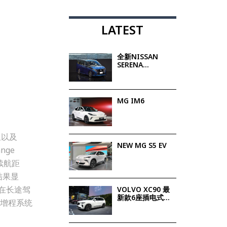
LATEST
全新NISSAN
SERENA
e:POWER e-
POWER技术 升
级驾乘体验
MG IM6
里以及
NEW MG S5 EV
nge
续航距
结果显
而在长途驾
VOLVO XC90 最
新款6座插电式混
为增程系统
合动力SUV