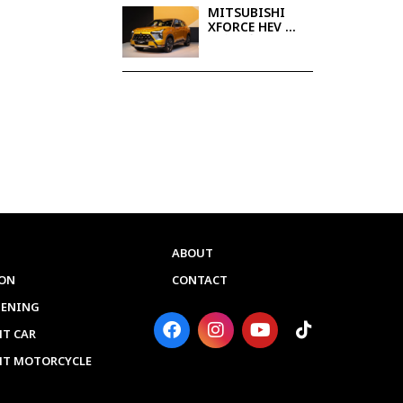
MITSUBISHI
XFORCE HEV 全
混合动力SUV，
简约奢华，动力
强劲
ABOUT
ON
CONTACT
PENING
F
I
Y
T
a
n
o
i
T CAR
c
s
u
k
HT MOTORCYCLE
e
t
t
t
b
a
u
o