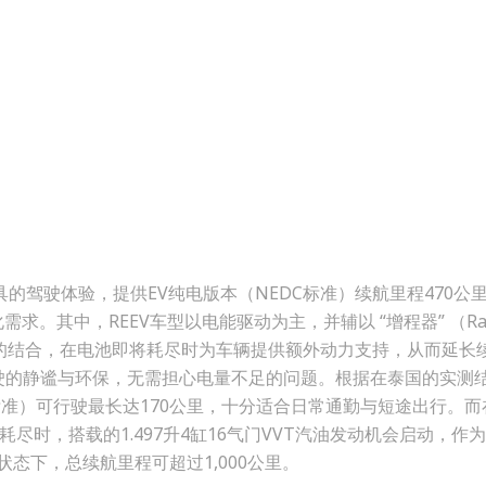
具的驾驶体验，提供EV纯电版本（NEDC标准）续航里程470公
求。其中，REEV车型以电能驱动为主，并辅以 “增程器” （Ra
发电机的结合，在电池即将耗尽时为车辆提供额外动力支持，从而延长
受纯电驾驶的静谧与环保，无需担心电量不足的问题。根据在泰国的实测
NEDC标准）可行驶最长达170公里，十分适合日常通勤与短途出行。
将耗尽时，搭载的1.497升4缸16气门VVT汽油发动机会启动，作
状态下，总续航里程可超过1,000公里。