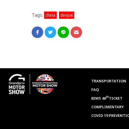
Tags:
,
china
deepal
TRANSPORTATION
FAQ
th
BIMS 46
TICKET
COMPLIMENTARY
COVID 19 PREVENTI