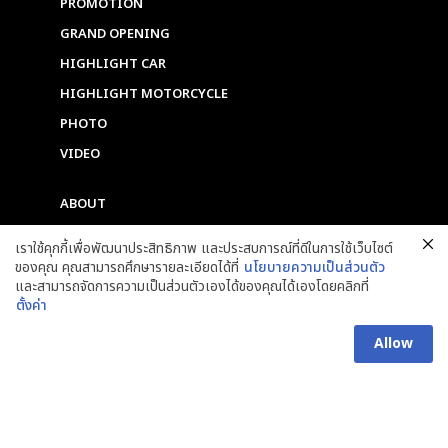
PROMOTION
GRAND OPENING
HIGHLIGHT CAR
HIGHLIGHT MOTORCYCLE
PHOTO
VIDEO
ABOUT
CONTACT
เราใช้คุกกี้เพื่อพัฒนาประสิทธิภาพ และประสบการณ์ที่ดีในการใช้เว็บไซต์
ของคุณ คุณสามารถศึกษารายละเอียดได้ที่
นโยบายความเป็นส่วนตัว
F
I
Y
T
และสามารถจัดการความเป็นส่วนตัวเองได้ของคุณได้เองโดยคลิกที่
a
n
o
i
ตั้งค่า
c
s
u
k
e
t
t
t
Allow
b
a
u
o
o
g
b
k
o
r
e
k
a
Copyright © 2025 Grand Prix International Public Company Limited. ALL
RIGHTS RESERVED.