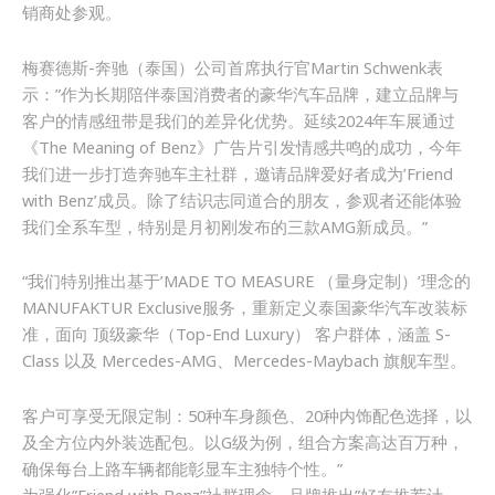
销商处参观。
梅赛德斯-奔驰（泰国）公司首席执行官Martin Schwenk表
示：”作为长期陪伴泰国消费者的豪华汽车品牌，建立品牌与
客户的情感纽带是我们的差异化优势。延续2024年车展通过
《The Meaning of Benz》广告片引发情感共鸣的成功，今年
我们进一步打造奔驰车主社群，邀请品牌爱好者成为’Friend
with Benz’成员。除了结识志同道合的朋友，参观者还能体验
我们全系车型，特别是月初刚发布的三款AMG新成员。”
“我们特别推出基于’MADE TO MEASURE （量身定制）’理念的
MANUFAKTUR Exclusive服务，重新定义泰国豪华汽车改装标
准，面向 顶级豪华（Top-End Luxury） 客户群体，涵盖 S-
Class 以及 Mercedes-AMG、Mercedes-Maybach 旗舰车型。
客户可享受无限定制：50种车身颜色、20种内饰配色选择，以
及全方位内外装选配包。以G级为例，组合方案高达百万种，
确保每台上路车辆都能彰显车主独特个性。”