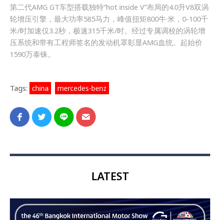
第二代AMG GT车型搭载独特”hot inside V”布局的4.0升V8双涡
轮增压引擎，最大功率585马力，峰值扭矩800牛·米，0-100千
米/时加速仅3.2秒，极速315千米/时。经过专属调校的涡轮增
压系统和带有工程师签名的发动机罩彰显AMG血统。起始价
1590万泰铢。
Tags:
china
,
mercedes-benz
LATEST