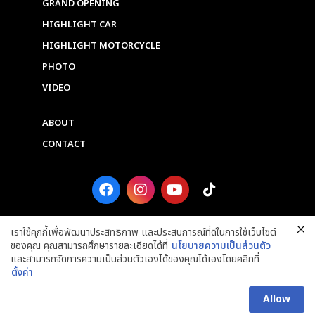
GRAND OPENING
HIGHLIGHT CAR
HIGHLIGHT MOTORCYCLE
PHOTO
VIDEO
ABOUT
CONTACT
F
I
Y
T
a
n
o
i
c
s
u
k
e
t
t
t
เราใช้คุกกี้เพื่อพัฒนาประสิทธิภาพ และประสบการณ์ที่ดีในการใช้เว็บไซต์
b
a
u
o
ของคุณ คุณสามารถศึกษารายละเอียดได้ที่
นโยบายความเป็นส่วนตัว
o
g
b
k
และสามารถจัดการความเป็นส่วนตัวเองได้ของคุณได้เองโดยคลิกที่
o
r
e
ตั้งค่า
k
a
Copyright © 2025 Grand Prix International Public Company Limited. ALL
m
RIGHTS RESERVED.
Allow