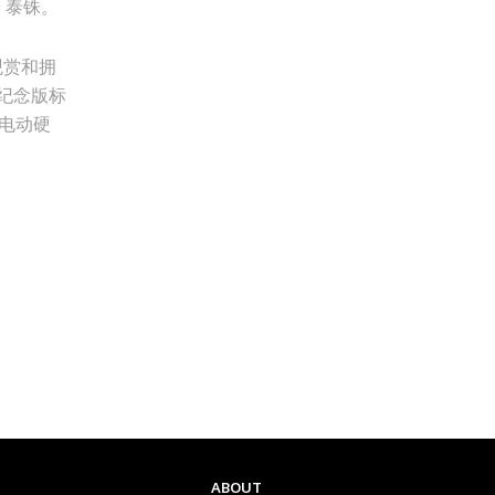
0 泰铢。
观赏和拥
年纪念版标
电动硬
ABOUT