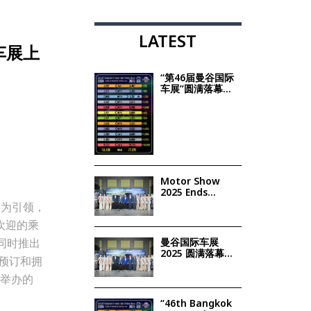
LATEST
年车展上
“第46届曼谷国际
车展”圆满落幕
车企斩获79,941
台订单 同比激增
44.8% 有信心带
动2025年汽车市
场复苏
Motor Show
2025 Ends
Impressively,
P为引领，
Announces
受欢迎的乘
Lucky Draw
Winners with
，同时推出
曼谷国际车展
Prizes Worth
2025 圆满落幕，
Over 1.9
供预订和拥
现场气氛热烈、
Million Baht
令人难忘 并正式
 举办的
公布 Lucky
Draw抽奖活动的
“46th Bangkok
得奖名单 本次抽