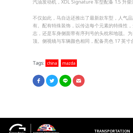
汽油发动机，XDL Signature 车型配备 1.5 升
不仅如此，马自达还推出了最新款车型，人气品牌偶
有。配有特殊装饰，以传达每个元素的特殊性，无论是特
志，还是车身侧面带有序列号的头枕和地毯。为
顶。侧视镜与车辆颜色相同，配备亮色 17 英寸合金
Tags:
,
china
mazda
TRANSPORTATION