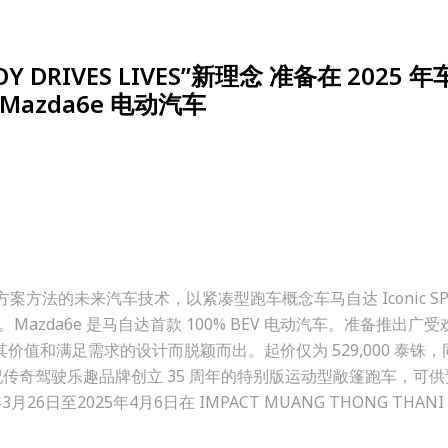
RIVES LIVES”新理念 准备在 2025 
 Mazda6e 电动汽车
方案方法的未来汽车技术，以紧凑型跑车概念车马自达 Iconic S
zda6e 是马自达首款 100% BEV 电动汽车。准备推出广
车型因其价值和满足需求的设计而脱颖而出。起价仅为 529,000 泰铢
款庆祝传奇驾驶乐趣品牌创立 35 周年的特别版运动型敞篷跑车，可
日至2025年4月6日在 IMPACT MUANG THONG THANI