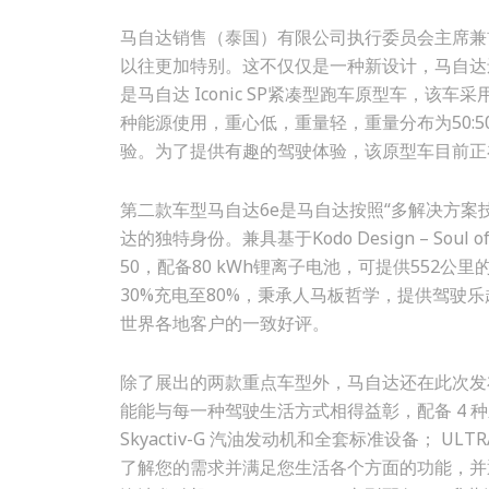
马自达销售（泰国）有限公司执行委员会主席兼首席执行
以往更加特别。这不仅仅是一种新设计，马自达
是马自达 Iconic SP紧凑型跑车原型车，
种能源使用，重心低，重量轻，重量分布为50:50
验。为了提供有趣的驾驶体验，该原型车目前正
第二款车型马自达6e是马自达按照“多解决方案技
达的独特身份。兼具基于Kodo Design – So
50，配备80 kWh锂离子电池，可提供552公里
30%充电至80%，秉承人马板哲学，提供驾
世界各地客户的一致好评。
除了展出的两款重点车型外，马自达还在此次发布会
能能与每一种驾驶生活方式相得益彰，配备 4 种新
Skyactiv-G 汽油发动机和全套标准设备； UL
了解您的需求并满足您生活各个方面的功能，并通过两种选