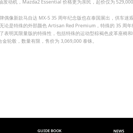
柴油发动机，Mazda2 Essential 价格更为亲民，起价仅为 529,00
像新款马自达 MX-5 35 周年纪念版也在泰国展出，供车迷
殊的外部颜色 Artisan Red Premium，特殊的 35 周
了表明其限量版的特殊性，包括特殊的运动型棕褐色皮革座椅和
轮毂，数量有限，售价为 3,069,000 泰铢。
GUIDE BOOK
NEWS