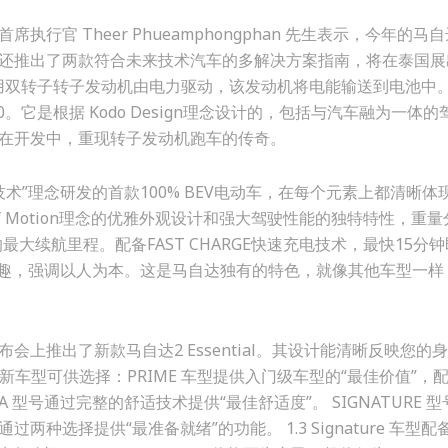
官 Theer Phueamphongphan 先生表示，今年的马
还推出了两款符合未来技术汽车的多解决方案指南，将在泰国展
该车采用双转子转子发动机由电力驱动，该发动机将电能输送到电池中
。它是根据 Kodo Design理念设计的，包括与汽车融为一体的
在开发中，重现转子发动机跑车的传奇。
术”理念研发的首款100% BEV电动车，在每个元素上都清晰体
ul of Motion理念的优雅外观设计和强大驾驶性能的独特特性，重量
的最大续航里程。配备FAST CHARGE快速充电技术，最快15分
驶乐趣，强调以人为本。这是马自达独有的特色，就像其他车型一样
上推出了新款马自达2 Essential。其设计能清晰反映您的
车型可供选择：PRIME 车型提供入门级车型的“最佳价值”，配备 
TRA 型号通过完整的舒适技术提供“最佳舒适度”。 SIGNATURE 
择提供“最准备就绪”的功能。 1.3 Signature 车型配备 1