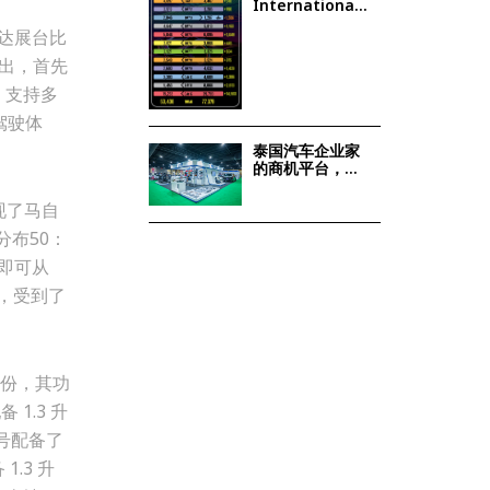
International
奖总奖品价值超
Motor Show”
过 190万泰铢
自达展台比
Automakers
Report 79,000
出，首先
Bookings, a
44.8% Increase
。支持多
Confident the
驾驶体
Surge Will Help
Stimulate
泰国汽车企业家
Thailand’s
的商机平台，中
2025 Auto
国馆
Market
现了马自
分布50：
钟即可从
，受到了
身份，其功
1.3 升
型号配备了
.3 升