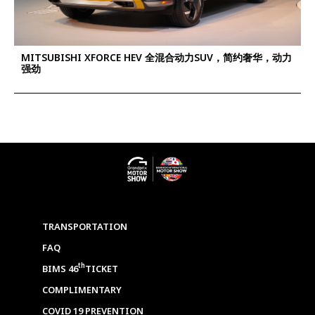
MITSUBISHI XFORCE HEV 全混合动力SUV，简约奢华，动力
强劲
TRANSPORTATION
FAQ
th
BIMS 46
TICKET
COMPLIMENTARY
COVID 19 PREVENTION