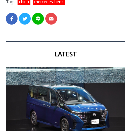
Tags:
china
,
mercedes-benz
LATEST