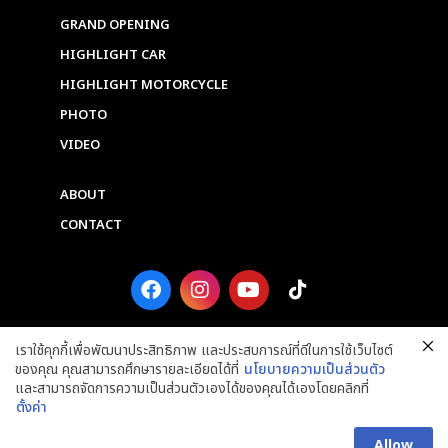
GRAND OPENING
HIGHLIGHT CAR
HIGHLIGHT MOTORCYCLE
PHOTO
VIDEO
ABOUT
CONTACT
F
I
Y
T
a
n
o
i
c
s
u
k
e
t
t
t
เราใช้คุกกี้เพื่อพัฒนาประสิทธิภาพ และประสบการณ์ที่ดีในการใช้เว็บไซต์
b
a
u
o
ของคุณ คุณสามารถศึกษารายละเอียดได้ที่
นโยบายความเป็นส่วนตัว
o
g
b
k
และสามารถจัดการความเป็นส่วนตัวเองได้ของคุณได้เองโดยคลิกที่
o
r
e
ตั้งค่า
k
a
Copyright © 2025 Grand Prix International Public Company Limited. ALL
m
RIGHTS RESERVED.
Allow