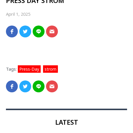
PRESS DAY STROM
April 1, 2025
Tags:
Press-Day
,
strom
LATEST