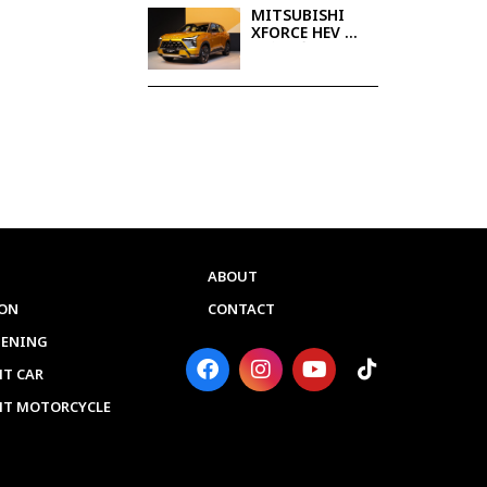
MITSUBISHI
XFORCE HEV 全
混合动力SUV，
简约奢华，动力
强劲
ABOUT
ON
CONTACT
PENING
F
I
Y
T
a
n
o
i
T CAR
c
s
u
k
HT MOTORCYCLE
e
t
t
t
b
a
u
o
o
g
b
k