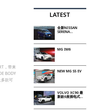
LATEST
全新NISSAN
SERENA
e:POWER e-
POWER技术 升
级驾乘体验
MG IM6
ART，带来
NEW MG S5 EV
 BODY
及多款可
VOLVO XC90 最
新款6座插电式混
合动力SUV