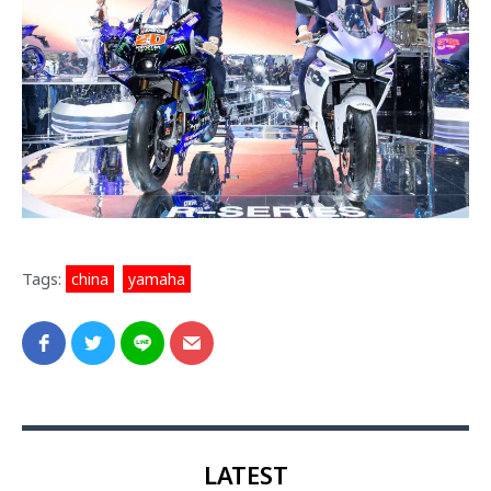
Tags:
china
,
yamaha
LATEST