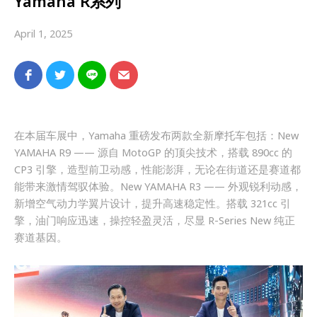
Yamaha R系列
April 1, 2025
在本届车展中，Yamaha 重磅发布两款全新摩托车包括：New
YAMAHA R9 —— 源自 MotoGP 的顶尖技术，搭载 890cc 的
CP3 引擎，造型前卫动感，性能澎湃，无论在街道还是赛道都
能带来激情驾驭体验。New YAMAHA R3 —— 外观锐利动感，
新增空气动力学翼片设计，提升高速稳定性。搭载 321cc 引
擎，油门响应迅速，操控轻盈灵活，尽显 R-Series New 纯正
赛道基因。