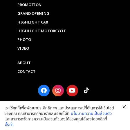
PROMOTION
GRAND OPENING
HIGHLIGHT CAR
HIGHLIGHT MOTORCYCLE
PHOTO
VIDEO
ABOUT
CONTACT
F
I
Y
T
a
n
o
i
c
s
u
k
e
t
t
t
เราใช้คุกกี้เพื่อพัฒนาประสิทธิภาพ และประสบการณ์ที่ดีในการใช้เว็บไซต์
b
a
u
o
ของคุณ คุณสามารถศึกษารายละเอียดได้ที่
นโยบายความเป็นส่วนตัว
o
g
b
k
และสามารถจัดการความเป็นส่วนตัวเองได้ของคุณได้เองโดยคลิกที่
o
r
e
ตั้งค่า
k
a
Copyright © 2025 Grand Prix International Public Company Limited. ALL