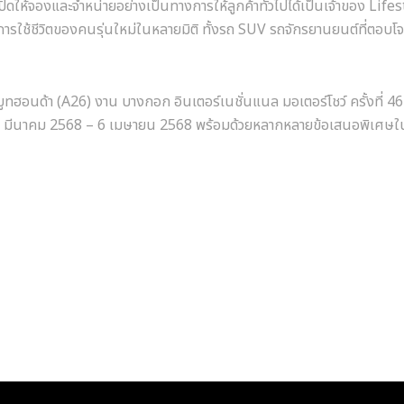
ดให้จองและจำหน่ายอย่างเป็นทางการให้ลูกค้าทั่วไปได้เป็นเจ้าของ
Lifes
ารใช้ชีวิตของคนรุ่นใหม่ในหลายมิติ ทั้งรถ
SUV
รถจักรยานยนต์ที่ตอบโจ
บูทฮอนด้า
(A26)
งาน บางกอก อินเตอร์เนชั่นแนล มอเตอร์โชว์ ครั้งที่
4
6
มีนาคม
2568 – 6
เมษายน
2568
พร้อมด้วยหลากหลายข้อเสนอพิเศษใ