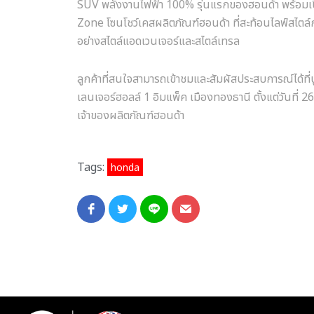
SUV
พลังงานไฟฟ้า
100%
รุ่นแรกของฮอนด้า พร้อมเปิ
Zone
โซนโชว์เคสผลิตภัณฑ์ฮอนด้า ที่สะท้อนไลฟ์สไตล์ก
อย่างสไตล์แอดเวนเจอร์และสไตล์เทรล
ลูกค้าที่สนใจสามารถเข้าชมและสัมผัสประสบการณ์ได้ที่
เลนเจอร์ฮอลล์
1
อิมแพ็ค เมืองทองธานี ตั้งแต่วันที่
2
เจ้าของผลิตภัณฑ์ฮอนด้า
Tags:
honda