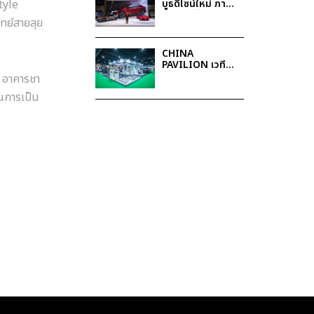
บูธดีไซน์ใหม่ ภาย
tyle
ใต้คอนเซ็ปต์ใหม่
ทย์สายลุย
JOY DRIVES
LIVES พร้อมโชว์
รถต้นแบบ
CHINA
Mazda Iconic
PAVILION เวที
SP และรถไฟฟ้า
แห่งโอกาสทาง
6
อาคารชา
Mazda6e ในงาน
ธุรกิจ สำหรับผู้
มอเตอร์โชว์ 2025
นการเป็น
ประกอบการยาน
ยนต์ไทย