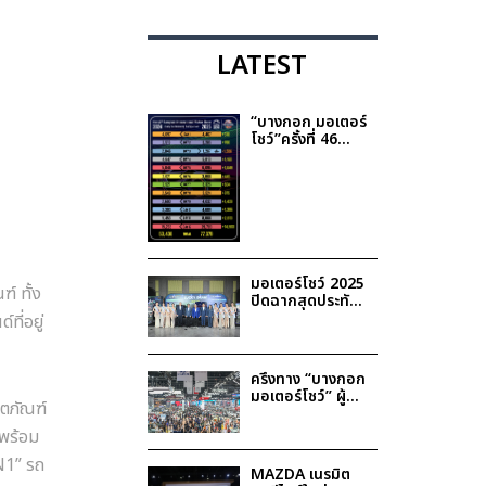
LATEST
“บางกอก มอเตอร์
โชว์”ครั้งที่ 46
ค่ายรถเผยยอด
จองรวม 7.9 หมื่น
คัน โตเพิ่ม 44.8%
มั่นใจช่วยกระตุ้น
ตลาดรถยนต์ปี
2568
มอเตอร์โชว์ 2025
์ ทั้ง
ปิดฉากสุดประทับ
ใจ พร้อมประกาศ
ที่อยู่
รายชื่อผู้โชคดีรับ
รางวัล Lucky
Draw รวมมูลค่า
ครึ่งทาง “บางกอก
กว่า 1.9 ล้านบาท
มอเตอร์โชว์” ผู้
ตภัณฑ์
บริโภคแห่ตอบรับ
รถ xEV ดันยอด
 พร้อม
จองโต 29%
N1”
รถ
MAZDA เนรมิต