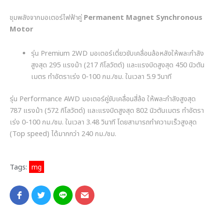
ขุมพลังจากมอเตอร์ไฟฟ้าคู่
Permanent Magnet Synchronous
Motor
รุ่น
Premium 2WD
มอเตอร์เดี่ยวขับเคลื่อนล้อหลังให้พละกำลัง
สูงสุด
295
แรงม้า (
217
กิโลวัตต์) และแรงบิดสูงสุด
450
นิวตัน
เมตร ทำอัตราเร่ง
0-100
กม./ชม. ในเวลา
5.9
วินาที
รุ่
น Performance AWD
มอเตอร์คู่ขับเคลื่อนสี่ล้อ ให้พละกำลังสูงสุด
787
แรงม้า (
572
กิโลวัตต์) และแรงบิดสูงสุด
802
นิวตันเมตร ทำอัตรา
เร่ง
0-100
กม./ชม. ในเวลา
3.48
วินาที โดยสามารถทำความเร็วสูงสุด
(
Top speed)
ได้มากกว่า
240
กม./ชม.
Tags:
mg