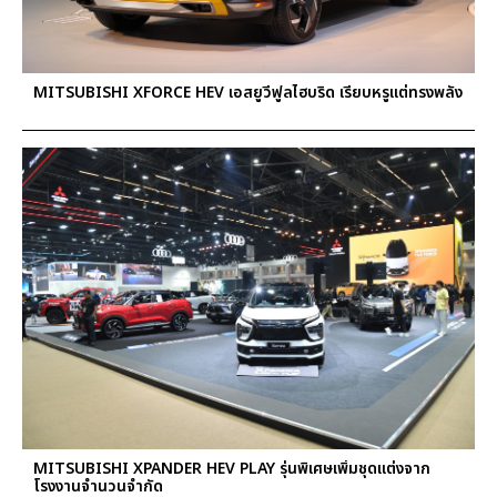
MITSUBISHI XFORCE HEV เอสยูวีฟูลไฮบริด เรียบหรูแต่ทรงพลัง
MITSUBISHI XPANDER HEV PLAY รุ่นพิเศษเพิ่มชุดแต่งจาก
โรงงานจำนวนจำกัด