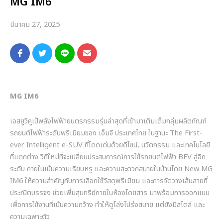
MG IM6
มีนาคม 27, 2025
MG IM6
เอสยูวีคูเป้พลังไฟฟ้ายนตรกรรมรุ่นล่าสุดที่เข้ามาเติมเต็มกลุ่มผลิตภัณฑ์
รถยนต์ไฟฟ้าระดับพรีเมียมของ เอ็มจี ประเทศไทย ในฐานะ
The First-
ever Intelligent e-SUV
ที่โดดเด่นด้วยดีไซน์
,
นวัตกรรม และเทคโนโลยี
ที่แตกต่าง วิถีใหม่ที่จะเปลี่ยนประสบการณ์การใช้รถยนต์ไฟฟ้า
BEV
สู่อีก
ระดับ
ภายในเน้นความเรียบหรู และความสะดวกสบายในบ้านโดย
New MG
IM6
ให้ความสำคัญกับการเลือกใช้วัสดุพรีเมียม และการจัดวางเส้นสายที่
ประณีตบรรจง ช่วยเพิ่มสุนทรีย์ภายในห้องโดยสาร มาพร้อมการออกแบบ
เพื่อการใช้งานที่เน้นความกว้าง ทำให้ดูโล่งโปร่งสบาย แต่ยังมีสไตล์ และ
ความเฉพาะตัว