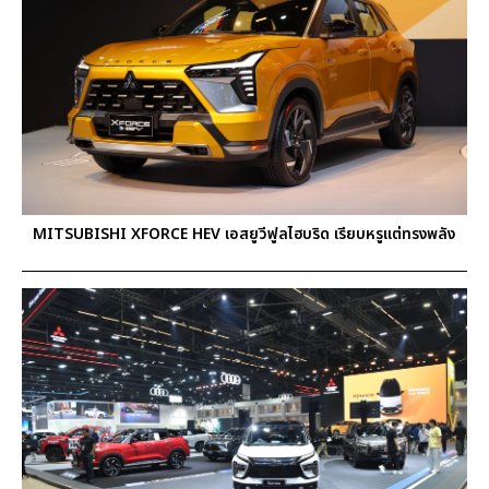
MITSUBISHI XFORCE HEV เอสยูวีฟูลไฮบริด เรียบหรูแต่ทรงพลัง