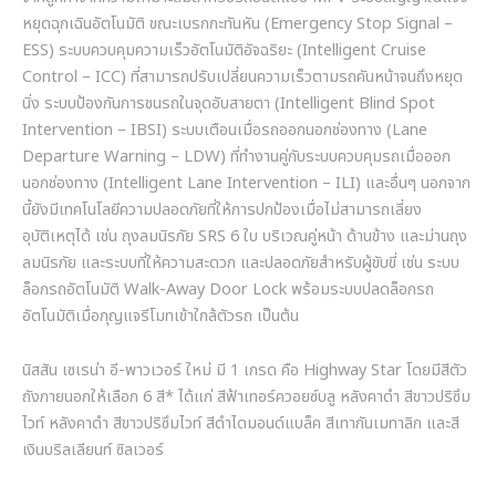
หยุดฉุกเฉินอัตโนมัติ ขณะเบรกกะทันหัน (Emergency Stop Signal –
ESS) ระบบควบคุมความเร็วอัตโนมัติอัจฉริยะ (Intelligent Cruise
Control – ICC) ที่สามารถปรับเปลี่ยนความเร็วตามรถคันหน้าจนถึงหยุด
นิ่ง ระบบป้องกันการชนรถในจุดอับสายตา (Intelligent Blind Spot
Intervention – IBSI) ระบบเตือนเมื่อรถออกนอกช่องทาง (Lane
Departure Warning – LDW) ที่ทำงานคู่กับระบบควบคุมรถเมื่อออก
นอกช่องทาง (Intelligent Lane Intervention – ILI) และอื่นๆ นอกจาก
นี้ยังมีเทคโนโลยีความปลอดภัยที่ให้การปกป้องเมื่อไม่สามารถเลี่ยง
อุบัติเหตุได้ เช่น ถุงลมนิรภัย SRS 6 ใบ บริเวณคู่หน้า ด้านข้าง และม่านถุง
ลมนิรภัย และระบบที่ให้ความสะดวก และปลอดภัยสำหรับผู้ขับขี่ เช่น ระบบ
ล็อกรถอัตโนมัติ Walk-Away Door Lock พร้อมระบบปลดล็อกรถ
อัตโนมัติเมื่อกุญแจรีโมทเข้าใกล้ตัวรถ เป็นต้น
นิสสัน เซเรน่า อี-พาวเวอร์ ใหม่ มี 1 เกรด คือ Highway Star โดยมีสีตัว
ถังภายนอกให้เลือก 6 สี* ได้แก่ สีฟ้าเทอร์ควอยซ์บลู หลังคาดำ สีขาวปริซึม
ไวท์ หลังคาดำ สีขาวปริซึมไวท์ สีดำไดมอนด์แบล็ค สีเทากันเมทาลิก และสี
เงินบริลเลียนท์ ซิลเวอร์