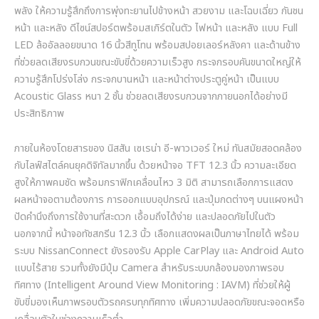
พลัง ให้ความรู้สึกถึงการพุ่งทะยานไปข้างหน้า สวยงาม และโฉบเฉี่ยว กันชน
หน้า และหลัง ดีไซน์สปอร์ตพร้อมสเกิร์ตในตัว ไฟหน้า และหลัง แบบ Full
LED ล้ออัลลอยขนาด 16 นิ้วสีทูโทน พร้อมสปอยเลอร์หลังคา และด้านข้าง
ที่ช่วยลดเสียงรบกวนขณะขับขี่ด้วยความเร็วสูง กระจกรอบคันขนาดใหญ่ให้
ความรู้สึกโปร่งโล่ง กระจกบานหน้า และหน้าต่างประตูคู่หน้า เป็นแบบ
Acoustic Glass หนา 2 ชั้น ช่วยลดเสียงรบกวนจากภายนอกได้อย่างมี
ประสิทธิภาพ
ภายในห้องโดยสารของ นิสสัน เซเรน่า อี-พาวเวอร์ ใหม่ ทันสมัยสอดคล้อง
กับไลฟ์สไตล์คนยุคดิจิทัลมากขึ้น ด้วยหน้าจอ TFT 12.3 นิ้ว ความละเอียด
สูงให้ภาพคมชัด พร้อมกราฟิกเคลื่อนไหว 3 มิติ สามารถเลือกการแสดง
ผลหน้าจอตามต้องการ การออกแบบอุปกรณ์ และปุ่มกดต่างๆ บนแผงหน้า
ปัดคำนึงถึงการใช้งานที่สะดวก เอื้อมถึงได้ง่าย และปลอดภัยไปในตัว
นอกจากนี้ หน้าจอทัชสกรีน 12.3 นิ้ว เลือกแสดงผลเป็นภาษาไทยได้ พร้อม
ระบบ NissanConnect ยังรองรับ Apple CarPlay และ Android Auto
แบบไร้สาย รวมทั้งยังมีปุ่ม Camera สำหรับระบบกล้องมองภาพรอบ
ทิศทาง (Intelligent Around View Monitoring : IAVM) ที่ช่วยให้ผู้
ขับขี่มองเห็นภาพรอบตัวรถครบทุกทิศทาง เพิ่มความปลอดภัยขณะจอดหรือ