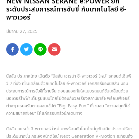
NEW NISSAN SERANE e:POWER ยก
ระดับประสบการณ์การขับขี่ กับเทคโนโลยี อี-
พาวเวอร์
มีนาคม 27, 2025
นิสสัน ประเทศไทย เปิดตัว “นิสสัน เซเรน่า อี-พาวเวอร์ ใหม่” รถยนต์เอ็มพี
วี 7 ที่นั่ง ที่ขับเคลื่อนด้วยเทคโนโลยี อี-พาวเวอร์ เอกสิทธิ์ของนิสสัน มอบ
ประสบการณ์การขับขี่ที่ราบรื่น ตอบสนองทันใจแบบรถยนต์ขับเคลื่อนด้วย
มอเตอร์ไฟฟ้าเต็มรูปแบบโดยไม่ต้องกังวลเรื่องสถานีชาร์จ พร้อมฟีเจอร์
ต่างๆ ครบครันตามคอนเซ็ปต์ “Big. Easy. Fun.” ที่จะมอบ “ความสนุกที่ใช่
ความสบายที่ชอบ” ให้แก่ครอบครัวนักเดินทาง
นิสสัน เซเรน่า อี-พาวเวอร์ ใหม่ มาพร้อมกับโฉมใหม่ดูทันสมัย ปราดเปรียว
มีระดับมากขึ้น กระจังหน้าดีไซน์ Next Generation V-Motion สะท้อนถึง