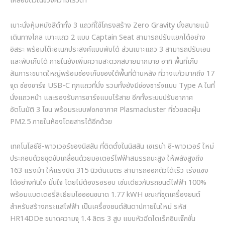
เคลื่อนตัวในช่วงความเร็วต่ำ
เบาะนั่งหุ้มหนังสีดำทั้ง 3 แถวที่ใช้โครงสร้าง Zero Gravity นั่งสบายแม้
เดินทางไกล เบาะแถว 2 แบบ Captain Seat สามารถปรับแยกได้อย่าง
อิสระ พร้อมโต๊ะอเนกประสงค์แบบพับได้ ส่วนเบาะแถว 3 สามารถปรับเอน
และพับเก็บได้ ภายในยังเพิ่มความสะดวกสบายมากมาย อาทิ พื้นที่เก็บ
สัมภาระขนาดใหญ่พร้อมช่องเก็บของใต้พื้นที่ด้านหลัง ที่วางแก้วมากถึง 17
จุด ช่องชาร์จ USB-C ทุกแถวที่นั่ง รวมทั้งยังมีช่องชาร์จแบบ Type A ในที่
นั่งแถวหน้า และรองรับการชาร์จแบบไร้สาย อีกทั้งระบบปรับอากาศ
อัตโนมัติ 3 โซน พร้อมระบบฟอกอากาศ Plasmacluster ที่ช่วยลดฝุ่น
PM2.5 ภายในห้องโดยสารได้อีกด้วย
เทคโนโลยีอี-พาวเวอร์ของนิสสัน ที่ติดตั้งในนิสสัน เซเรน่า อี-พาวเวอร์ ใหม่
ประกอบด้วยชุดขับเคลื่อนด้วยมอเตอร์ไฟฟ้าสมรรถนะสูง ให้พลังสูงถึง
163 แรงม้า ให้แรงบิด 315 นิวตันเมตร สามารถออกตัวได้เร็ว เร่งแซง
ได้อย่างทันใจ มั่นใจ โดยไม่ต้องรอรอบ เช่นเดียวกับรถยนต์ไฟฟ้า 100%
พร้อมแบตเตอรี่ลิเธียมไอออนขนาด 1.77 kWH ขณะที่ชุดเครื่องยนต์
สำหรับสร้างกระแสไฟฟ้า เป็นเครื่องยนต์สันดาปภายในใหม่ รหัส
HR14DDe ขนาดความจุ 1.4 ลิตร 3 สูบ แบบหัวฉีดไดเร็กอินเจ็กชั่น