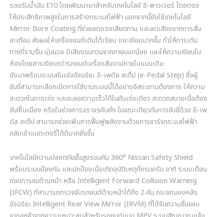
รองรับน้ำมัน E10 โดยพัฒนามาสำหรับเทคโนโลยี อี-พาวเวอร์ โดยตรง
ให้ประสิทธิภาพสูงในการสร้างกระแสไฟฟ้า นอกจากนี้ยังใช้เทคโนโลยี
Mirror Bore Coating ที่ช่วยลดแรงเสียดทาน และลดเสียงจากการสั่น
สะเทือน ส่งผลให้เครื่องยนต์เดินได้เรียบ และเงียบมากขึ้น ทำให้การเดิน
ทางที่ราบรื่น นุ่มนวล มีเสียงรบกวนจากภายนอกน้อย และให้ความเงียบใน
ห้องโดยสารเงียบกว่ารถยนต์เครื่องสันดาปภายในแบบเดิม
ยังมาพร้อมระบบคันเร่งอัจฉริยะ อี-เพดัล สเต็ป (e-Pedal Step) ซึ่งผู้
ขับขี่สามารถเลือกเปิดการใช้งานระบบนี้ได้อย่างอิสระตามต้องการ ให้ความ
สะดวกในการเร่ง และชะลอความเร็วได้ในคันเร่งเดียว สะดวกสบายเมื่อต้อง
ขับขี่ในเมือง หรือในช่วงการจราจรคับคั่ง ในขณะเดียวกันการขับขี่ด้วย อี-เพ
ดัล สเต็ป สามารถช่วยเพิ่มการฟื้นฟูพลังงานด้วยการชาร์จกระแสไฟฟ้า
กลับเข้าแบตเตอรี่ได้ดีมากยิ่งขึ้น
เทคโนโลยีความปลอดภัยขั้นสูงรอบคัน 360° Nissan Safety Shield
พร้อมระบบป้องกัน และปกป้องเมื่อเกิดอุบัติเหตุที่ครบครัน อาทิ ระบบเตือน
ก่อนการชนด้านหน้า หรือ Intelligent Forward Collision Warning
(IFCW) ที่สามารถตรวจจับรถยนต์ด้านหน้าได้ถึง 2 คัน กระจกมองหลัง
อัจฉริยะ Intelligent Rear View Mirror (IRVM) ที่ได้รับความชื่นชอบ
จากลูกค้าจากความเหมาะสมสำหรับรถยนต์แบบ MPV ระบบสัญญาณแจ้ง