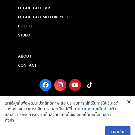
HIGHLIGHT CAR
HIGHLIGHT MOTORCYCLE
PHOTO
VIDEO
ABOUT
CONTACT
F
I
Y
T
a
n
o
i
c
s
u
k
e
t
t
t
เราใช้คุกกี้เพื่อพัฒนาประสิทธิภาพ และประสบการณ์ที่ดีในการใช้เว็บไซต์
b
a
u
o
ของคุณ คุณสามารถศึกษารายละเอียดได้ที่
นโยบายความเป็นส่วนตัว
o
g
b
k
และสามารถจัดการความเป็นส่วนตัวเองได้ของคุณได้เองโดยคลิกที่
o
r
e
ตั้งค่า
k
a
Copyright © 2025 Grand Prix International Public Company Limited. ALL
m
RIGHTS RESERVED.
ยอมรับ