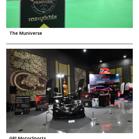
The Muniverse
GPI MotorSports