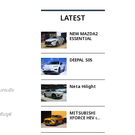
LATEST
NEW MAZDA2
ESSENTIAL
DEEPAL S05
Neta Hilight
มกระจัง
MITSUBISHI
ซันรูฟ
XFORCE HEV เอ
สยูวีฟูลไฮบริด
เรียบหรูแต่ทรง
พลัง