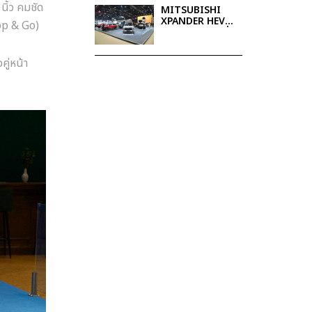
นิ้ว คมชัด
MITSUBISHI
XPANDER HEV
op & Go)
PLAY รุ่นพิเศษเพิ่ม
ชุดแต่งจาก
โรงงานจำนวน
ู่หน้า
จำกัด