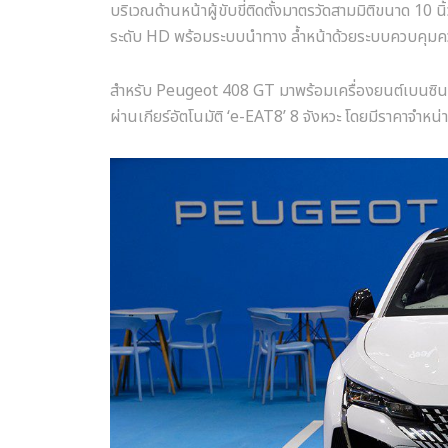
บริเวณด้านหน้าผู้ขับขี่ติดตั้งมาตรวัดสามมิติขนาด 10 
ระดับ HD พร้อมระบบนำทาง ล้ำหน้าด้วยระบบควบคุมคว
สำหรับ Peugeot 408 GT มาพร้อมเครื่องยนต์เบนซินเทอ
ผ่านเกียร์อัตโนมัติ ‘e-EAT8’ 8 จังหวะ โดยมีราคาจำหน