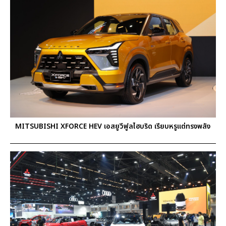
MITSUBISHI XFORCE HEV เอสยูวีฟูลไฮบริด เรียบหรูแต่ทรงพลัง