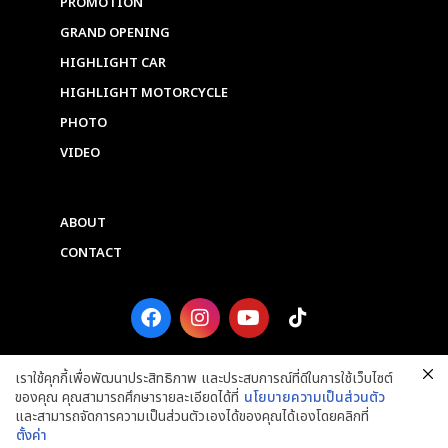
PROMOTION
GRAND OPENING
HIGHLIGHT CAR
HIGHLIGHT MOTORCYCLE
PHOTO
VIDEO
ABOUT
CONTACT
F
I
Y
T
a
n
o
i
c
s
u
k
e
t
t
t
เราใช้คุกกี้เพื่อพัฒนาประสิทธิภาพ และประสบการณ์ที่ดีในการใช้เว็บไซต์
b
a
u
o
ของคุณ คุณสามารถศึกษารายละเอียดได้ที่
นโยบายความเป็นส่วนตัว
o
g
b
k
และสามารถจัดการความเป็นส่วนตัวเองได้ของคุณได้เองโดยคลิกที่
o
r
e
ตั้งค่า
k
a