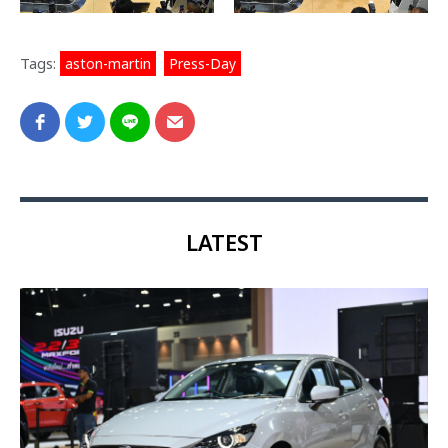
Tags:
aston-martin
,
Press-Day
LATEST