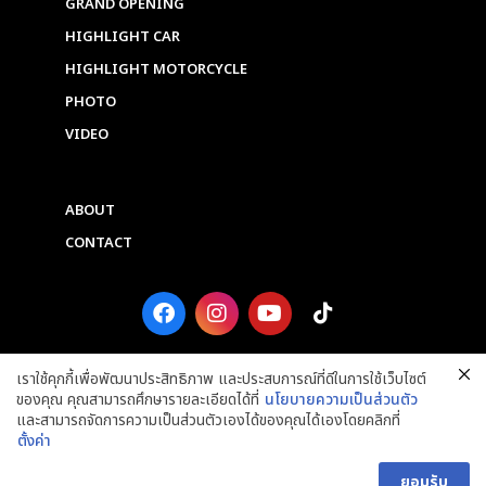
GRAND OPENING
HIGHLIGHT CAR
HIGHLIGHT MOTORCYCLE
PHOTO
VIDEO
ABOUT
CONTACT
F
I
Y
T
a
n
o
i
c
s
u
k
e
t
t
t
เราใช้คุกกี้เพื่อพัฒนาประสิทธิภาพ และประสบการณ์ที่ดีในการใช้เว็บไซต์
b
a
u
o
ของคุณ คุณสามารถศึกษารายละเอียดได้ที่
นโยบายความเป็นส่วนตัว
o
g
b
k
และสามารถจัดการความเป็นส่วนตัวเองได้ของคุณได้เองโดยคลิกที่
o
r
e
ตั้งค่า
k
a
Copyright © 2025 Grand Prix International Public Company Limited. ALL
m
RIGHTS RESERVED.
ยอมรับ