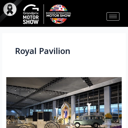
Skip
to
content
Royal Pavilion
ชม
รถ
พระ
ราช
พาหนะ
หา
ชม