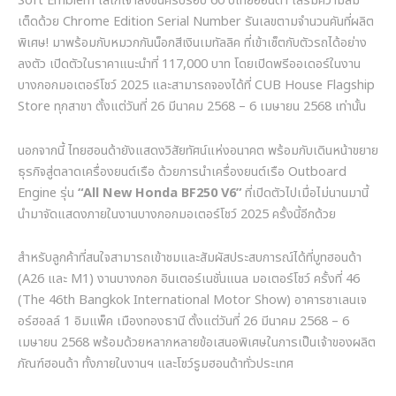
Soft Emblem
โลโก้เจ้าลิงซนครบรอบ
60
ปีไทยฮอนด้า เสริมความลิมิ
เต็ดด้วย
Chrome Edition Serial Number
รันเลขตามจำนวนคันที่ผลิต
พิเศษ
!
มาพร้อมกับหมวกกันน็อกสีเงินเมทัลลิค ที่เข้าเซ็ตกับตัวรถได้อย่าง
ลงตัว เปิดตัวในราคาแนะนำที่
117,000
บาท โดยเปิดพรีออเดอร์ในงาน
บางกอกมอเตอร์โชว์
2025
และสามารถจองได้ที่
CUB House Flagship
Store
ทุกสาขา ตั้งแต่วันที่
26
มีนาคม
2568 – 6
เมษายน
2568
เท่านั้น
นอกจากนี้ ไทยฮอนด้ายังแสดงวิสัยทัศน์แห่งอนาคต พร้อมกับเดินหน้าขยาย
ธุรกิจสู่ตลาดเครื่องยนต์เรือ ด้วยการนำเครื่องยนต์เรือ
Outboard
Engine
รุ่น
“All New Honda BF250 V6”
ที่เปิดตัวไปเมื่อไม่นานมานี้
นำมาจัดแสดงภายในงานบางกอกมอเตอร์โชว์
2025
ครั้งนี้อีกด้วย
สำหรับลูกค้าที่สนใจสามารถเข้าชมและสัมผัสประสบการณ์ได้ที่บูทฮอนด้า
(A26
และ
M1)
งานบางกอก อินเตอร์เนชั่นแนล มอเตอร์โชว์ ครั้งที่
46
(The 46th Bangkok International Motor Show)
อาคารชาเลนเจ
อร์ฮอลล์
1
อิมแพ็ค เมืองทองธานี ตั้งแต่วันที่
26
มีนาคม
2568 – 6
เมษายน
2568
พร้อมด้วยหลากหลายข้อเสนอพิเศษในการเป็นเจ้าของผลิต
ภัณฑ์ฮอนด้า ทั้งภายในงานฯ และโชว์รูมฮอนด้าทั่วประเทศ