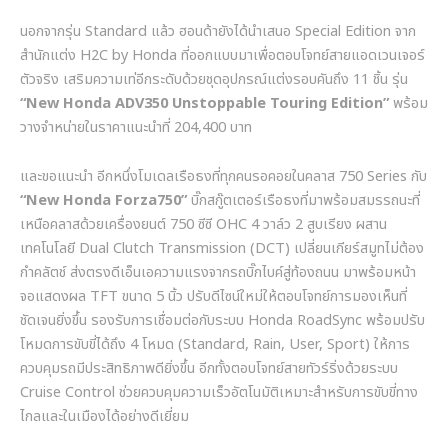
นอกจากรุ่น
Standard
แล้ว ฮอนด้ายังได้นำเสนอ
Special Edition
จาก
สำนักแต่ง
H2C by Honda
ที่ออกแบบมาเพื่อตอบโจทย์สายแอดเวนเจอร์
ตัวจริง เสริมความเท่อีกระดับด้วยชุดอุปกรณ์แต่งรอบคันถึง
11
ชิ้น รุ่น
“New Honda ADV350 Unstoppable Touring Edition”
พร้อม
วางจำหน่ายในราคาแนะนำที่
204,400
บาท
และขอแนะนำ อีกหนึ่งโมเดลเรือธงที่ทุกคนรอคอยในคลาส
750 Series
กับ
“New Honda Forza750”
บิ๊กสกู๊ตเตอร์เรือธงที่มาพร้อมสมรรถนะที่
เหนือคลาสด้วยเครื่องยนต์
750
ซีซี
OHC 4
วาล์ว
2
สูบเรียง ผสาน
เทคโนโลยี
Dual Clutch Transmission (DCT)
เปลี่ยนเกียร์สมูทไม่ต้อง
กำคลัตช์ ส่งตรงดีเอ็นเอความแรงจากรถบิ๊กไบค์สู่ท้องถนน มาพร้อมหน้า
จอแสดงผล
TFT
ขนาด
5
นิ้ว ปรับดีไซน์ใหม่ให้ตอบโจทย์การมองเห็นที่
ชัดเจนยิ่งขึ้น รองรับการเชื่อมต่อกับระบบ
Honda RoadSync
พร้อมปรับ
โหมดการขับขี่ได้ถึง
4
โหมด
(Standard, Rain, User, Sport)
ให้การ
ควบคุมรถมีประสิทธิภาพดียิ่งขึ้น อีกทั้งตอบโจทย์สายทัวร์ริ่งด้วยระบบ
Cruise Control
ช่วยควบคุมความเร็วอัตโนมัติเหมาะสำหรับการขับขี่ทาง
ไกลและในเมืองได้อย่างดีเยี่ยม