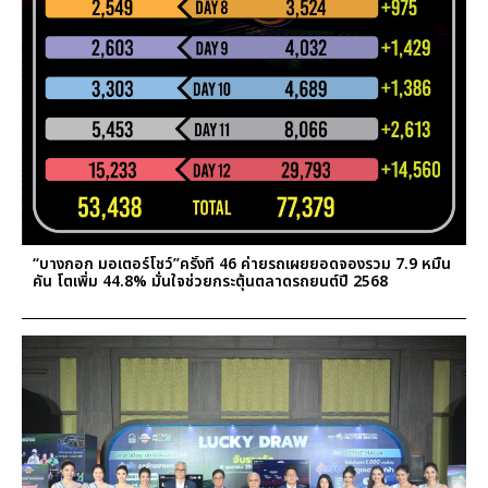
“บางกอก มอเตอร์โชว์”ครั้งที่ 46 ค่ายรถเผยยอดจองรวม 7.9 หมื่น
คัน โตเพิ่ม 44.8% มั่นใจช่วยกระตุ้นตลาดรถยนต์ปี 2568