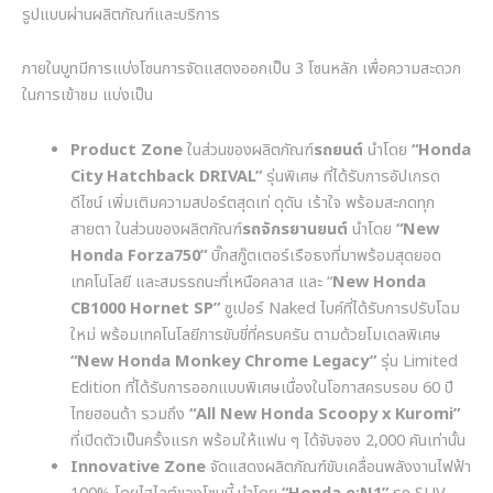
รูปแบบผ่านผลิตภัณฑ์และบริการ
ภายในบูทมีการแบ่งโซนการจัดแสดงออกเป็น
3
โซนหลัก เพื่อความสะดวก
ในการเข้าชม แบ่งเป็น
Product Zone
ในส่วนของผลิตภัณฑ์
รถยนต์
นำโดย
“Honda
City Hatchback DRIVAL”
รุ่นพิเศษ ที่ได้รับการอัปเกรด
ดีไซน์ เพิ่มเติมความสปอร์ตสุดเท่ ดุดัน เร้าใจ พร้อมสะกดทุก
สายตา ในส่วนของผลิตภัณฑ์
รถจักรยานยนต์
นำโดย
“New
Honda Forza750”
บิ๊กสกู๊ตเตอร์เรือธงที่มาพร้อมสุดยอด
เทคโนโลยี และสมรรถนะที่เหนือคลาส และ
“
New Honda
CB1000 Hornet SP”
ซูเปอร์
Naked
ไบค์ที่ได้รับการปรับโฉม
ใหม่ พร้อมเทคโนโลยีการขับขี่ที่ครบครัน ตามด้วยโมเดลพิเศษ
“New Honda Monkey Chrome Legacy”
รุ่น
Limited
Edition
ที่ได้รับการออกแบบพิเศษเนื่องในโอกาสครบรอบ
60
ปี
ไทยฮอนด้า รวมถึง
“All New Honda Scoopy x Kuromi”
ที่เปิดตัวเป็นครั้งแรก พร้อมให้แฟน ๆ ได้จับจอง
2,000
คันเท่านั้น
Innovative Zone
จัดแสดงผลิตภัณฑ์ขับเคลื่อนพลังงานไฟฟ้า