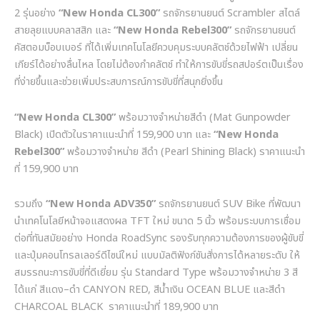
2
รุ่นอย่าง
“New Honda CL300”
รถจักรยานยนต์
Scrambler
สไตล์
สายลุยแบบคลาสสิก และ
“New Honda Rebel300”
รถจักรยานยนต์
คัสตอมบ็อบเบอร์ ที่ได้เพิ่มเทคโนโลยีควบคุมระบบคลัตช์ด้วยไฟฟ้า เปลี่ยน
เกียร์ได้อย่างลื่นไหล โดยไม่ต้องกำคลัตช์ ทำให้การขับขี่รถสปอร์ตเป็นเรื่อง
ที่ง่ายขึ้นและช่วยเพิ่มประสบการณ์การขับขี่ที่สนุกยิ่งขึ้น
“New Honda CL300”
พร้อมวางจำหน่ายสีดำ
(Mat Gunpowder
Black)
เปิดตัวในราคาแนะนำที่
159,900
บาท
และ
“New Honda
Rebel300”
พร้อมวางจำหน่าย
สีดำ
(Pearl Shining Black)
ราคาแนะนำ
ที่
159,900
บาท
รวมถึง
“New Honda ADV350”
รถจักรยานยนต์
SUV Bike
ที่พัฒนา
นำเทคโนโลยีหน้าจอแสดงผล
TFT
ใหม่ ขนาด
5
นิ้ว พร้อมระบบการเชื่อม
ต่อที่ทันสมัยอย่าง
Honda RoadSync
รองรับทุกความต้องการของผู้ขับขี่
และปุ่มคอนโทรลเลอร์ดีไซน์ใหม่ แบบมัลติฟังก์ชันสั่งการได้หลายระดับ ให้
สมรรถนะการขับขี่ที่ดีเยี่ยม รุ่น
Standard Type
พร้อมวางจำหน่าย
3
สี
ได้แก่ สีแดง
–
ดำ
CANYON RED,
สีน้ำเงิน
OCEAN BLUE
และสีดำ
CHARCOAL BLACK
ราคาแนะนำที่
189,900
บาท