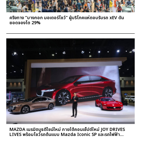
ครึ่งทาง “บางกอก มอเตอร์โชว์” ผู้บริโภคแห่ตอบรับรถ xEV ดัน
ยอดจองโต 29%
MAZDA เนรมิตบูธดีไซน์ใหม่ ภายใต้คอนเซ็ปต์ใหม่ JOY DRIVES
LIVES พร้อมโชว์รถต้นแบบ Mazda Iconic SP และรถไฟฟ้า
Mazda6e ในงานมอเตอร์โชว์ 2025