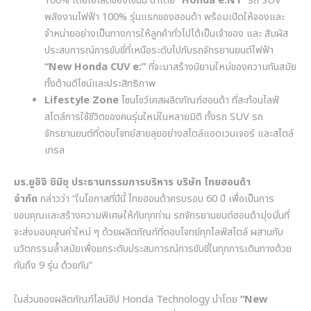
100%
โดยไฮไลต์ของโซนนี้ นำโดย
“Honda e:N1”
รถ
SUV
พลังงานไฟฟ้า
100%
รุ่นแรกของฮอนด้า พร้อมเปิดให้จองและ
จำหน่ายอย่างเป็นทางการให้ลูกค้าทั่วไปได้เป็นเจ้าของ และ สัมผัส
ประสบการณ์การขับขี่ที่เหนือระดับไปกับรถจักรยานยนต์ไฟฟ้า
“New Honda CUV e:”
ที่จะมาสร้างนิยามใหม่ของความทันสมัย
ทั้งด้านดีไซน์และประสิทธิภาพ
Lifestyle Zone
โซนโชว์เคสผลิตภัณฑ์ฮอนด้า ที่สะท้อนไลฟ์
สไตล์การใช้ชีวิตของคนรุ่นใหม่ในหลายมิติ ทั้งรถ
SUV
รถ
จักรยานยนต์ที่ตอบโจทย์สายลุยอย่างสไตล์แอดเวนเจอร์ และสไตล์
เทรล
มร
.
ยูอิจิ
ชิมิซุ
ประธานกรรมการบริหาร
บริษัท
ไทยฮอนด้า
จำกัด
กล่าวว่า
“
ในโอกาสที่ปีนี้ ไทยฮอนด้าครบรอบ
60
ปี เพื่อเป็นการ
ขอบคุณและสร้างความพิเศษให้กับทุกท่าน รถจักรยานยนต์ฮอนด้ามุ่งมั่นที่
จะส่งมอบคุณค่าใหม่ ๆ ด้วยผลิตภัณฑ์ที่ตอบโจทย์ทุกไลฟ์สไตล์ ผสานกับ
นวัตกรรมล้ำสมัยเพื่อยกระดับประสบการณ์การขับขี่ในทุกการเดินทางด้วย
กันถึง
9
รุ่น ด้วยกัน
”
ในส่วนของผลิตภัณฑ์ไลน์อัป
Honda Technology
นำโดย
“New