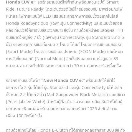
Honda CUV e:”
รถจักรยานยนต์ไฟฟ้าที่มาพร้อมคอนเซปต์
‘Smart
Ride, Future Ready’
โดดเด่นด้วยดีไซน์ล้ำสมัยรอบคัน มาพร้อมกับไฟ
หน้าและไฟท้ายแบบไฟ
LED
เสริมประสิทธิภาพการขับขี่ด้วยเทคโนโลยี
Honda RoadSync duo (
เฉพาะรุ่น
Connectivity)
และระบบช่วยถอย
หลัง ที่จะช่วยให้การขับขี่สะดวกสบายยิ่งขึ้น ตามด้วยหน้าจอแสดงผล
TFT
ที่มีขนาดใหญ่ถึง
7
นิ้ว
(
เฉพาะรุ่น
Connectivity,
รุ่น
Standard
ขนาด
5
นิ้ว
)
รองรับทุกการขับขี่ทั้งหมด
3
โหมด ได้แก่ โหมดการขับขี่แบบสปอร์ต
(Sport Mode)
โหมดการขับขี่แบบประหยัด
(ECON Mode)
และโหมด
การขับขี่แบบปกติ
(Normal Mode)
อีกทั้งยังมอบความเร็วสูงสุด
83
กม
./
ชม
.
สามารถวิ่งได้ในระยะทางมากกว่า
70
กม
.
ต่อการชาร์จหนึ่งครั้ง
รถจักรยานยนต์ไฟฟ้า
“New Honda CUV e:”
พร้อมเปิดให้เช่าใช้
บริการ ทั้ง
2
รุ่น ได้แก่ รุ่น
Standard
และรุ่น
Connectivity
มีให้เลือก
ทั้งหมด
2
สี ได้แก่ สีดำ
(Mat Gunpowder Black Metallic)
และ สีขาว
(Pearl Jubilee White)
สำหรับผู้ที่สนใจสามารถลงทะเบียนรับสิทธิ์เป็นผู้
เช่าในราคาพิเศษเฉพาะในงานบางกอกมอเตอร์โชว์
2025
จำกัดจำนวน
เพียง
100
สิทธิ์เท่านั้น
ตามด้วยเทคโนโลยี
Honda E-Clutch
ที่ได้ถ่ายทอดลงสู่คลาส
300
ซีซี ถึง