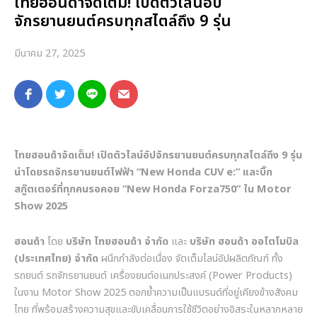
ไทยฮอนด้าจัดเต็ม! เปิดตัวไลน์อัป
จักรยานยนต์ครบทุกสไตล์ถึง 9 รุ่น
มีนาคม 27, 2025
ไทยฮอนด้าจัดเต็ม
!
เปิดตัวไลน์อัปจักรยานยนต์ครบทุกสไตล์ถึง
9
รุ่น
นำโดยรถจักรยานยนต์ไฟฟ้า
“New Honda CUV e:”
และบิ๊ก
สกู๊ตเตอร์ที่ทุกคนรอคอย
“New Honda Forza750”
ใน
Motor
Show 2025
ฮอนด้า
โดย
บริษัท
ไทยฮอนด้า
จำกัด
และ
บริษัท
ฮอนด้า
ออโตโมบิล
(
ประเทศไทย
)
จำกัด
ผนึกกำลังต่อเนื่อง จัดเต็มไลน์อัปผลิตภัณฑ์ ทั้ง
รถยนต์ รถจักรยานยนต์ เครื่องยนต์อเนกประสงค์
(Power Products)
ในงาน
Motor Show 2025
ตอกย้ำความเป็นแบรนด์ที่อยู่เคียงข้างสังคม
ไทย ที่พร้อมสร้างความสุขและขับเคลื่อนการใช้ชีวิตอย่างอิสระในหลากหลาย