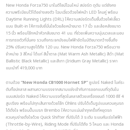
New Honda Forza750
มาในดีไซน์โฉมใหม่ สปอร์ต ดุดัน แต่ยังคง
ความพรีเมียมไว้ได้อย่างลงตัว โฉบเฉี่ยวด้วยไฟหน้า
LED
โคมคู่ พร้อม
Daytime Running Lights (DRL)
ให้ความสปอร์ตเต็มขั้นด้วยไฟเลี้ยว
แบบ
Built-in
ให้การขับขี่มั่นใจด้วยล้อหน้าขนาด
17
นิ้ว และล้อหลังขนาด
15
นิ้ว พร้อมโช้กหน้าหัวกลับขนาด
41
มม
.
ที่ช่วยเพิ่มความนุ่มนวลและมอบ
การทรงตัวที่มั่นคง รวมถึงกระจกบังลมไฟฟ้าอัตโนมัติขนาดกว้างขึ้นถึง
25%
ปรับความสูงได้ถึง
120
มม
. New Honda Forza750
พร้อมวาง
จำหน่าย
3
สีใหม่ ได้แก่ สีน้ำตาล
(Mat Warm Ash Metallic)
สีดำ
(Mat
Ballistic Black Metallic)
และสีเทา
(Iridium Gray Metallic)
ราคา
แนะนำที่
419,000
บาท
ตามด้วย
“New Honda CB1000 Hornet SP”
ซูเปอร์
Naked
ไบค์ระ
ดับท็อปคลาส ผสานความแรงจากสนามแข่งเข้ากับการออกแบบที่ดุดันใน
แบบสปอร์ต
Naked
ให้ความแรงที่สุดในคลาสด้วยเครื่องยนต์
1000
ซีซี
4
สูบเรียง พร้อมไปทุกเส้นทางด้วยโช้ก
Öhlins
ปรับได้เต็มรูปแบบควบคุมรถ
ได้ดั่งใจ พร้อมปั๊มเบรก
Brembo
ให้ความแม่นยำทุกครั้งที่หยุดรถ
ควบคุมง่ายดั่งใจด้วย
Quick Shifter
ที่ปรับได้
3
ระดับ ระบบคันเร่งไฟฟ้า
(Throttle-by-Wire), Riding Mode
ที่ปรับได้ถึง
5
โหมด และ
Honda