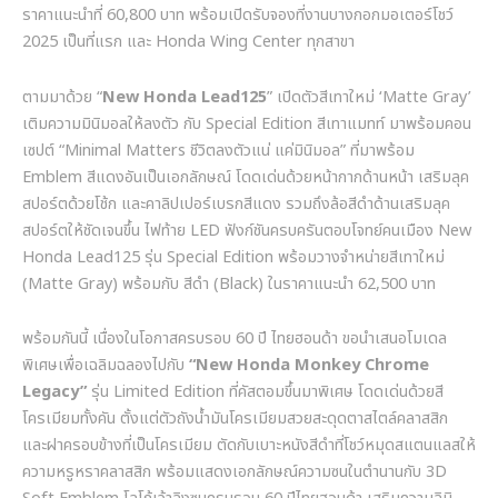
ราคาแนะนำที่
60,800
บาท พร้อมเปิดรับจองที่งานบางกอกมอเตอร์โชว์
2025
เป็นที่แรก และ
Honda Wing Center
ทุกสาขา
ตามมาด้วย
“
New Honda Lead125
”
เปิดตัวสีเทาใหม่
‘Matte Gray’
เติมความมินิมอลให้ลงตัว กับ
Special Edition
สีเทาแมทท์ มาพร้อมคอน
เซปต์
“Minimal Matters
ชีวิตลงตัวแน่ แค่มินิมอล
”
ที่มาพร้อม
Emblem
สีแดงอันเป็นเอกลักษณ์ โดดเด่นด้วยหน้ากากด้านหน้า เสริมลุค
สปอร์ตด้วยโช้ก และคาลิปเปอร์เบรกสีแดง รวมถึงล้อสีดำด้านเสริมลุค
สปอร์ตให้ชัดเจนขึ้น ไฟท้าย
LED
ฟังก์ชันครบครันตอบโจทย์คนเมือง
New
Honda Lead125
รุ่น
Special Edition
พร้อมวางจำหน่ายสีเทาใหม่
(Matte Gray)
พร้อมกับ สีดำ
(Black)
ในราคาแนะนำ
62,500
บาท
พร้อมกันนี้ เนื่องในโอกาสครบรอบ
60
ปี ไทยฮอนด้า ขอนำเสนอโมเดล
พิเศษเพื่อเฉลิมฉลองไปกับ
“New Honda Monkey Chrome
Legacy”
รุ่น
Limited Edition
ที่คัสตอมขึ้นมาพิเศษ โดดเด่นด้วยสี
โครเมียมทั้งคัน ตั้งแต่ตัวถังน้ำมันโครเมียมสวยสะดุดตาสไตล์คลาสสิก
และฝาครอบข้างที่เป็นโครเมียม ตัดกับเบาะหนังสีดำที่โชว์หมุดสแตนแลสให้
ความหรูหราคลาสสิก พร้อมแสดงเอกลักษณ์ความซนในตำนานกับ
3D