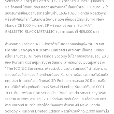
Selectable Torque Control (HSTC)
ที่ช่วยควบคุมการหมุนล้อหน้า
และล้อหลังให้สัมพันธ์กัน แสดงผลด้วยเทคโนโลยีหน้าจอ
TFT
ขนาด
5
นิ้ว
รองรับการเชื่อมต่อกับสมาร์ตโฟนผ่านแอปพลิเคชัน
Honda RoadSync
พร้อมไฟแบ็กไลท์ที่แฮนด์บาร์ใช้งานสะดวก เชื่อมต่อได้ทุกเส้นทาง
New
Honda CB1000 Hornet SP
พร้อมวางจำหน่าย
‘
สีดำ
MAT
BALLISTIC BLACK METALLIC’
ในราคาแนะนำที่
489,000
บาท
สำหรับสาย
Fashion A.T.
เปิดตัวด้วยโมเดลสุดเอกซ์คลูซีฟ
“All New
Honda Scoopy x Kuromi Limited Edition”
เป็นการ
Collab
ครั้งแรกของรุ่น
All New Honda Scoopy
ในโอกาสฉลองครบรอบ
20
ปี
ของ
Kuromi
ตัวร้ายสุดแสบจาก
Sanrio
มาพร้อมคอนเซปต์สุดซ่าอย่าง
“The ICONIC Sassiness
เพื่อนตัวป่วน ชวนไปสุดเทรนด์
”
นำเสนอความ
แสบซนด้วยสีดำ
–
ม่วง สีเอกลักษณ์ของ
Kuromi
พร้อมลวดลายตัวป่วนทั่ว
ทุกมุมรถ โดดเด่นด้วยสติกเกอร์
3D Emblem
ครบรอบ
20
ปี และเสริม
ความลิมิเต็ดขั้นสุดกับสติกเกอร์
Serial Number
รันเลขที่ตั้งแต่
0001 –
2000
คัน มาพร้อม
Box set
สุดป่วน ได้แก่
Honda Smart Key
พร้อม
เคสลาย
Kuromi
ครบรอบ
20
ปี อีกทั้งหมวกกันน็อก และเสื้อยืดแขนยาว
ลาย
Kuromi
แมตช์กับสีรถได้อย่างลงตัว สำหรับ
All New Honda
Scoopy x Kuromi Limited Edition
ผลิตจำนวนจำกัด
2,000
คันเท่านั้น