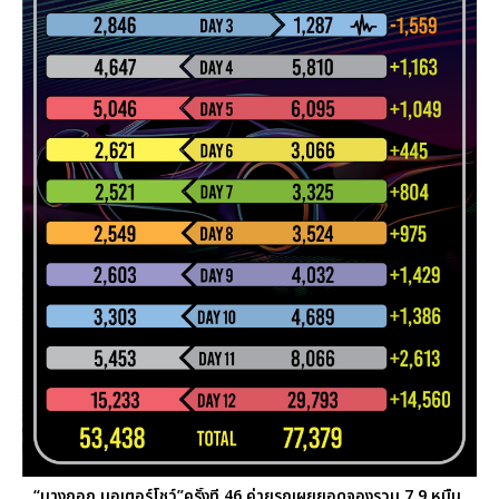
“บางกอก มอเตอร์โชว์”ครั้งที่ 46 ค่ายรถเผยยอดจองรวม 7.9 หมื่น