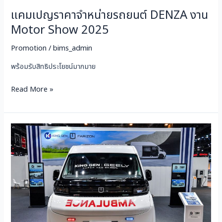
แคมเปญราคาจำหน่ายรถยนต์ DENZA งาน
Motor Show 2025
Promotion
/
bims_admin
พร้อมรับสิทธิประโยชน์มากมาย
Read More »
คิง
เจน
จัด
ส่วนลด
รถ
ตู้
พลัง
ไฟฟ้า