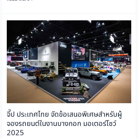
จี๊ป
ประเทศไทย
จัด
ข้อ
เสนอ
พิเศษ
สำหรับ
ผู้
จอง
รถยนต์
ใน
งาน
จี๊ป ประเทศไทย จัดข้อเสนอพิเศษสำหรับผู้
บางกอก
มอเตอร์
จองรถยนต์ในงานบางกอก มอเตอร์โชว์
โชว์
2025
2025