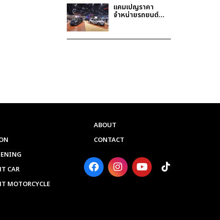
แคมเปญราคา
จำหน่ายรถยนต์
DENZA งาน
Motor Show
2025
ABOUT
ON
CONTACT
PENING
F
I
Y
T
a
n
o
i
T CAR
c
s
u
k
HT MOTORCYCLE
e
t
t
t
b
a
u
o
o
g
b
k