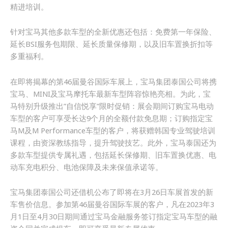
精进培训。
针对宝马其他多款车型的全新优惠还包括：免费第一年保险、
延长BSI服务包期限、延长质量保修期，以及旧车置换折扣等
多重福利。
在即将揭幕的第46届曼谷国际车展上，宝马集团泰国公司将携
宝马、MINI及宝马摩托车最新车型阵容惊艳亮相。为此，宝
马特别升级推出”自信悦享”限时促销：展会期间订购宝马电动
车型的客户可享受长达9个月的全额付款免息期；订购指定宝
马M及M Performance车型的客户，将获赠韩国专业驾驶培训
课程，由资深教练指导，提升驾驶技艺。此外，宝马泰国还为
多款车型提供专属礼遇，包括延长保修期、旧车置换优惠、电
动车充电积分、电池保障及未来保值承诺等。
宝马集团泰国公司还借机公布了即将在3月26日车展首发的新
车售价信息。参加第46届曼谷国际车展的客户，凡在2023年3
月1日至4月30日期间通过宝马金融服务签订指定宝马车型的融