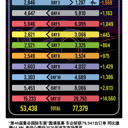
“第46届曼谷国际车展”圆满落幕 车企斩获79,941台订单 同比激
增44.8% 有信心带动2025年汽车市场复苏