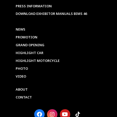
PRESS INFORMATION
DOWNLOAD EXHIBITOR MANUALS BIMS 46
NEWS
PROMOTION
GRAND OPENING
HIGHLIGHT CAR
HIGHLIGHT MOTORCYCLE
PHOTO
VIDEO
ABOUT
CONTACT
F
I
Y
T
a
n
o
i