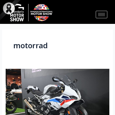
Skip
to
content
motorrad
宝
马
泰
国
推
出
电
动