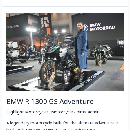
BMW
R
1300
GS
Adventure
BMW R 1300 GS Adventure
Highlight Motorcycles
,
Motorcycle
/
bims_admin
A legendary motorcycle built for the ultimate adventure is