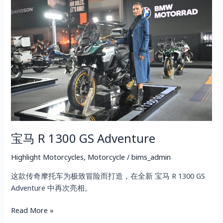
付
马
款
R
免
1300
息
GS
期，
Adventure
以
及
最
长
5
年
0
宝马 R 1300 GS Adventure
利
Highlight Motorcycles
,
Motorcycle
/
bims_admin
率
贷
这款传奇摩托车为极致冒险而打造，在全新 宝马 R 1300 GS
款。
Adventure 中再次亮相。
Read More »