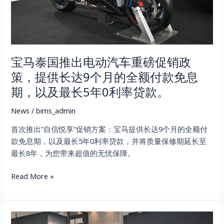
汽
车
重
磅
宝马泰国推出电动汽车重磅促销政
促
销
策，提供长达9个月的全额付款免息
政
期，以及最长5年0利率贷款。
策，
提
News
/
bims_admin
供
首次推出”自信悦享”促销方案：宝马提供长达9个月的全额付
长
款免息期，以及最长5年0利率贷款，并将质量保修期延长至
达
最长8年，为您带来超值的无忧保障。
9
个
Read More »
月
的
全
额
宝