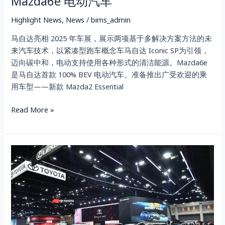
Mazda6e 电动汽车
准
备
Highlight News
,
News
/
bims_admin
在
2025
马自达亮相 2025 年车展，展示两项基于多解决方案方法的未
年
来汽车技术，以紧凑型跑车概念车马自达 Iconic SP为引领，
车
迈向碳中和，电动支持使用各种形式的清洁能源。Mazda6e
展
是马自达首款 100% BEV 电动汽车。准备推出广受欢迎的乘
上
用车型——新款 Mazda2 Essential
展
示
Read More »
马
自
达
雷
Iconic
克
SP
萨
原
斯
型
通
车
过
和
多