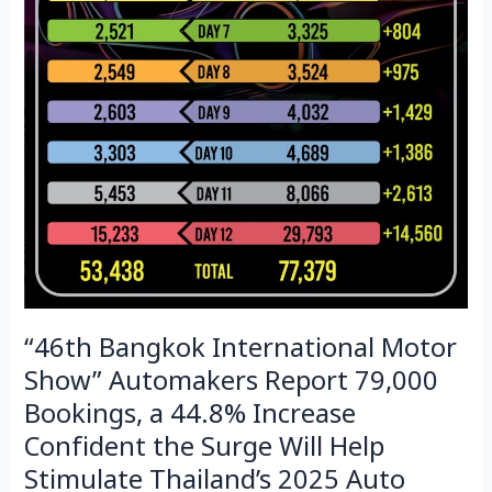
抽
Confident
奖
the
总
Surge
奖
Will
品
Help
价
Stimulate
值
Thailand’s
超
2025
过
Auto
190
Market
万
泰
铢
“46th Bangkok International Motor
Show” Automakers Report 79,000
Bookings, a 44.8% Increase
Confident the Surge Will Help
Stimulate Thailand’s 2025 Auto