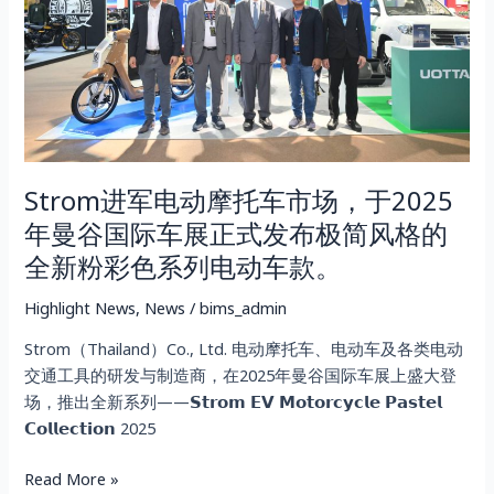
摩
托
车
市
场，
于
2025
Strom进军电动摩托车市场，于2025
年
曼
年曼谷国际车展正式发布极简风格的
谷
全新粉彩色系列电动车款。
国
际
Highlight News
,
News
/
bims_admin
车
Strom（Thailand）Co., Ltd. 电动摩托车、电动车及各类电动
展
交通工具的研发与制造商，在2025年曼谷国际车展上盛大登
正
场，推出全新系列——𝗦𝘁𝗿𝗼𝗺 𝗘𝗩 𝗠𝗼𝘁𝗼𝗿𝗰𝘆𝗰𝗹𝗲 𝗣𝗮𝘀𝘁𝗲𝗹
式
𝗖𝗼𝗹𝗹𝗲𝗰𝘁𝗶𝗼𝗻 2025
发
布
Read More »
极