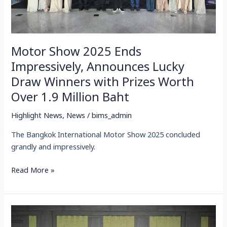
with
Prizes
Worth
Motor Show 2025 Ends
Over
1.9
Impressively, Announces Lucky
Million
Draw Winners with Prizes Worth
Baht
Over 1.9 Million Baht
Highlight News
,
News
/
bims_admin
The Bangkok International Motor Show 2025 concluded
grandly and impressively.
Read More »
曼
谷