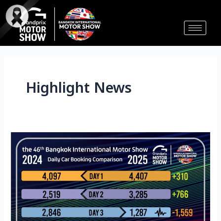
Skip
Post
to
pagination
content
Highlight News
“第
46
届
曼
谷
国
际
车