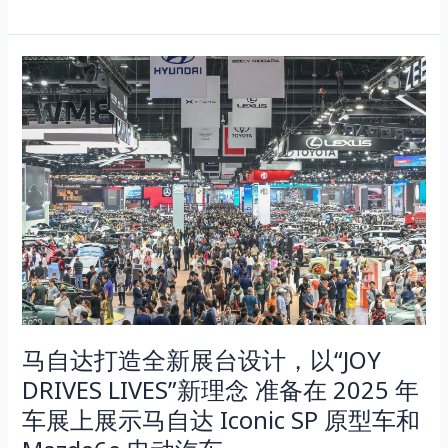
简
风
格
马
的
自
全
达
新
打
粉
造
彩
全
色
新
系
展
列
台
电
设
动
计，
车
以“JOY
款。
马自达打造全新展台设计，以“JOY
DRIVES
LIVES”新
DRIVES LIVES”新理念 准备在 2025 年
理
车展上展示马自达 Iconic SP 原型车和
念