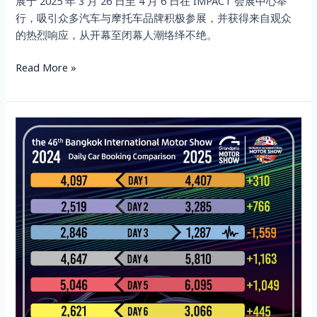
忘
展于 2025 年 3 月 26 日至 4 月 6 日在 IMPACT 会展中心举
并
行，吸引众多汽车与摩托车品牌积极参展，并获得来自观众
正
的热烈响应，从开幕至闭幕人潮络绎不绝。
式
公
Read More »
布
Lucky
Draw
“46th
抽
Bangkok
奖
International
活
Motor
动
Show”
的
Automakers
得
Report
奖
79,000
名
Bookings,
单
a
本
44.8%
次
Increase