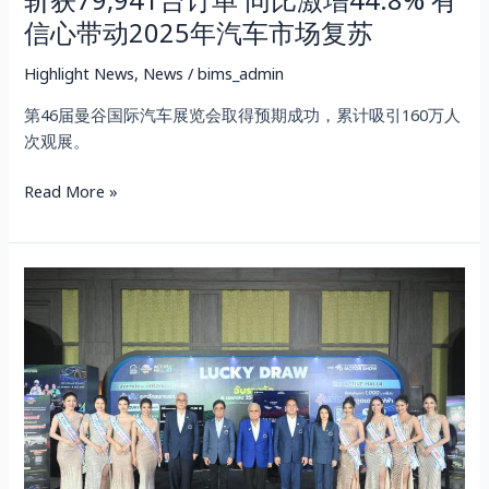
斩获79,941台订单 同比激增44.8% 有
信
信心带动2025年汽车市场复苏
心
带
Highlight News
,
News
/
bims_admin
动
2025
第46届曼谷国际汽车展览会取得预期成功，累计吸引160万人
年
次观展。
汽
车
Read More »
市
场
复
Motor
苏
Show
2025
Ends
Impressively,
Announces
Lucky
Draw
Winners