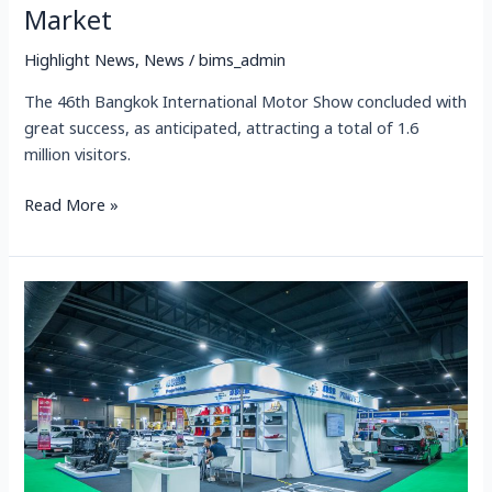
Market
Highlight News
,
News
/
bims_admin
The 46th Bangkok International Motor Show concluded with
great success, as anticipated, attracting a total of 1.6
million visitors.
Read More »
泰
国
汽
车
企
业
家
的