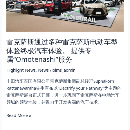
Mazda6e
种
电
雷
动
克
汽
萨
车
斯
雷克萨斯通过多种雷克萨斯电动车型
电
动
体验终极汽车体验。 提供专
车
属“Omotenashi”服务
型
体
Highlight News
,
News
/
bims_admin
验
丰田汽车泰国有限公司雷克萨斯集团副总经理Suphakorn
终
Rattanawaraha先生宣布以“Electrify your Pathway”为主题的
极
雷克萨斯展台正式开幕，进一步巩固了雷克萨斯在电动汽车
汽
领域的领导地位，并致力于开发尖端的汽车技术。
车
体
Read More »
验。
提