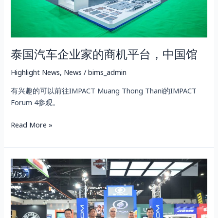
商
机
平
台，
泰国汽车企业家的商机平台，中国馆
中
国
Highlight News
,
News
/
bims_admin
馆
有兴趣的可以前往IMPACT Muang Thong Thani的IMPACT
Forum 4参观。
Read More »
Strom
进
军
电
动