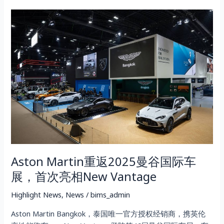
供
专
Aston
属“Omotenashi”服
Martin
务
重
返
2025
曼
谷
国
际
车
展，
首
Aston Martin重返2025曼谷国际车
次
亮
展，首次亮相New Vantage
相
New
Highlight News
,
News
/
bims_admin
Vantage
Aston Martin Bangkok，泰国唯一官方授权经销商，携英伦