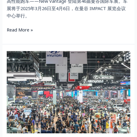
高性能跑车——New Vantage 登陆第46届曼谷国际车展。车
展将于2025年3月26日至4月6日，在曼谷 IMPACT 展览会议
中心举行。
Read More »
MAZDA
Unveils
New
Booth
Design
Under
“JOY
DRIVES
LIVES”
Concept