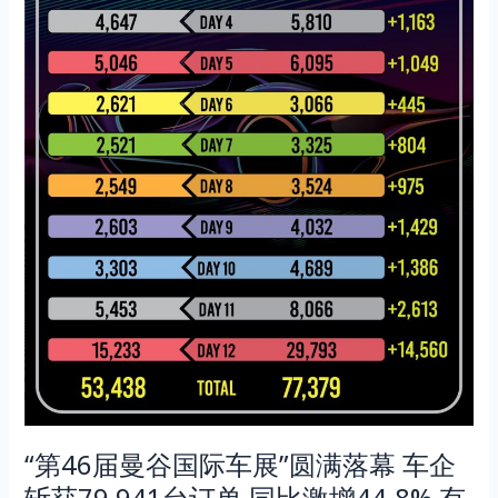
展”圆
满
落
幕
车
企
斩
获
79,941
台
订
单
同
比
激
增
44.8%
“第46届曼谷国际车展”圆满落幕 车企
有