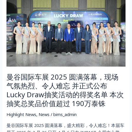
国
际
车
展
2025
圆
满
落
幕，
现
曼谷国际车展 2025 圆满落幕，现场
场
气
气氛热烈、令人难忘 并正式公布
氛
Lucky Draw抽奖活动的得奖名单 本次
热
抽奖总奖品价值超过 190万泰铢
烈、
令
Highlight News
,
News
/
bims_admin
人
难
曼谷国际车展 2025 圆满落幕，盛大精彩，令人难忘！本届车