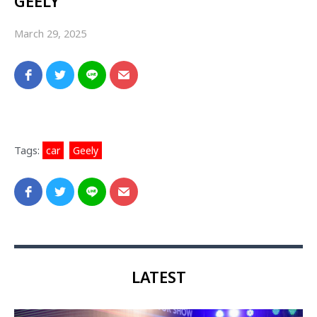
GEELY
March 29, 2025
Tags:
car
,
Geely
LATEST