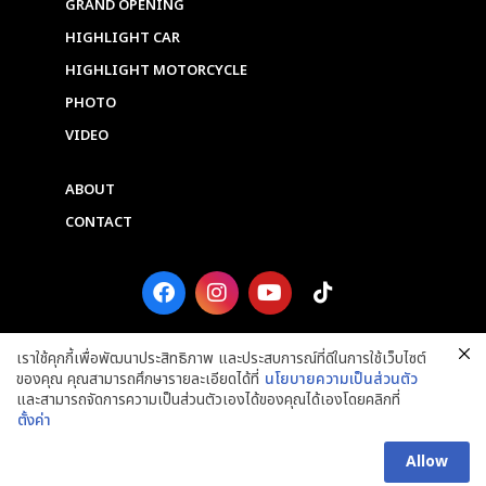
GRAND OPENING
HIGHLIGHT CAR
HIGHLIGHT MOTORCYCLE
PHOTO
VIDEO
ABOUT
CONTACT
F
I
Y
T
a
n
o
i
c
s
u
k
e
t
t
t
เราใช้คุกกี้เพื่อพัฒนาประสิทธิภาพ และประสบการณ์ที่ดีในการใช้เว็บไซต์
b
a
u
o
ของคุณ คุณสามารถศึกษารายละเอียดได้ที่
นโยบายความเป็นส่วนตัว
o
g
b
k
และสามารถจัดการความเป็นส่วนตัวเองได้ของคุณได้เองโดยคลิกที่
o
r
e
ตั้งค่า
k
a
Copyright © 2025 Grand Prix International Public Company Limited. ALL
m
RIGHTS RESERVED.
Allow