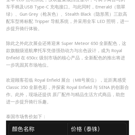
车手柄及USB Type-C 充电接口。与此同时，Emerald（翡翠
绿）、Gun Grey（枪灰色）、Stealth Black（隐形黑）三款高
配车型将标配 Tripper 导航系统，并采用全车 LED 照明，进一
步提升骑行体验。
除此之外此次展会还将迎来 Super Meteor 650 全新配色，这
款旗舰级巡航摩托车凭借强劲动力与出色设计，成为 Royal
Enfield 在 650cc 级别市场的核心产品，全新配色的推出将进
一步巩固其市场地位。
欢迎顾客莅临 Royal Enfield 展台（M8号展位），近距离感受
Classic 350 全新色彩，并探索 Royal Enfield 与 SENA 的创新合
作。此外，现场还提供 原厂配件与精品生活方式商品，助您
进一步提升骑行乐趣。
泰国市场售价如下：