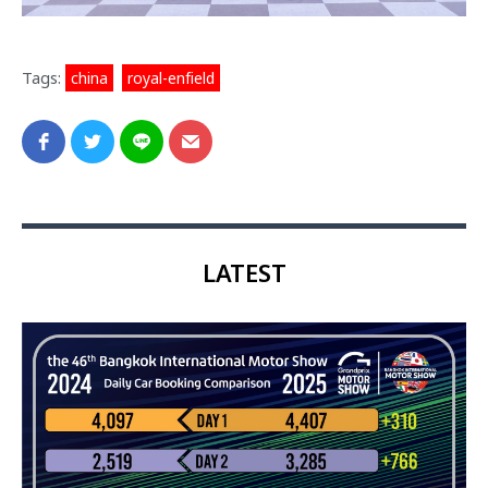
Tags:
china
,
royal-enfield
LATEST