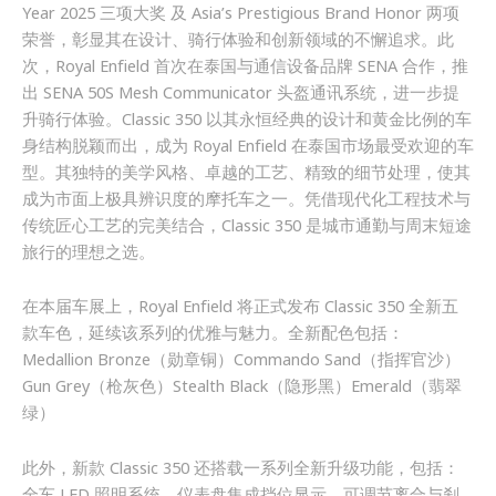
Year 2025 三项大奖 及 Asia’s Prestigious Brand Honor 两项
荣誉，彰显其在设计、骑行体验和创新领域的不懈追求。此
次，Royal Enfield 首次在泰国与通信设备品牌 SENA 合作，推
出 SENA 50S Mesh Communicator 头盔通讯系统，进一步提
升骑行体验。Classic 350 以其永恒经典的设计和黄金比例的车
身结构脱颖而出，成为 Royal Enfield 在泰国市场最受欢迎的车
型。其独特的美学风格、卓越的工艺、精致的细节处理，使其
成为市面上极具辨识度的摩托车之一。凭借现代化工程技术与
传统匠心工艺的完美结合，Classic 350 是城市通勤与周末短途
旅行的理想之选。
在本届车展上，Royal Enfield 将正式发布 Classic 350 全新五
款车色，延续该系列的优雅与魅力。全新配色包括：
Medallion Bronze（勋章铜）Commando Sand（指挥官沙）
Gun Grey（枪灰色）Stealth Black（隐形黑）Emerald（翡翠
绿）
此外，新款 Classic 350 还搭载一系列全新升级功能，包括：
全车 LED 照明系统，仪表盘集成挡位显示，可调节离合与刹