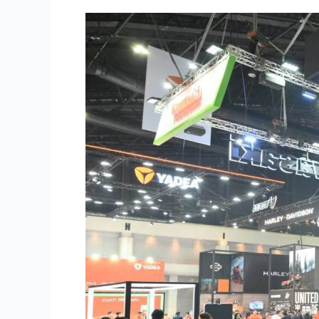
PROMOTION
from
Royal
Enfield