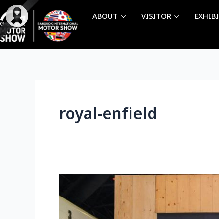
Skip
ABOUT
VISITOR
EXHIB
to
content
royal-enfield
全
新
色
彩