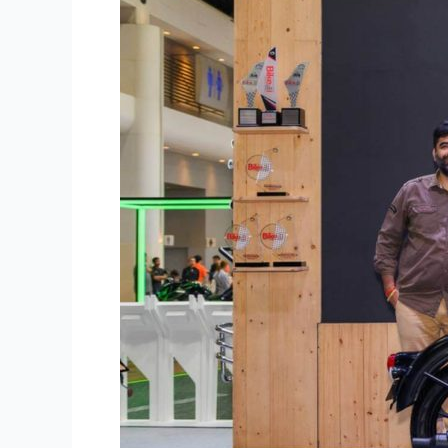
惊
艳
亮
相，
功
能
升
级，
尽
显
超
越
时
光
的
经
典