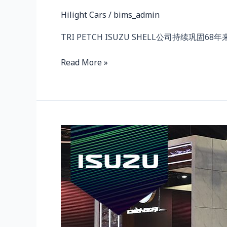
Hilight Cars
/
bims_admin
TRI PETCH ISUZU SHELL公司持续巩固
Read More »
ISUZU