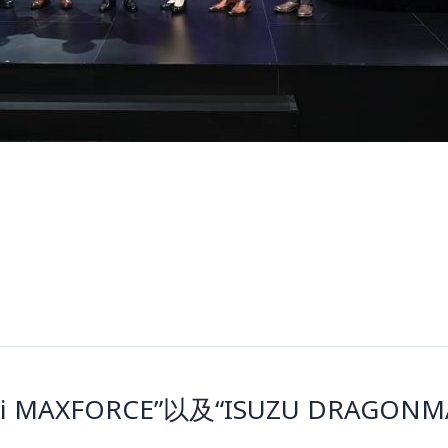
i MAXFORCE”以及“ISUZU DRAGON