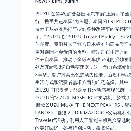
News
/
bims_admin
示
全
ISUZU 在第46届“曼谷国际汽车展”上展示了全新动力系统
新
行，携手共进泰国”为主题。泰国的TRI PETC
动
展示了从标准热门车型到各种改装车的完整阵容，旨
力“2.2
示。“ISUZU 以‘ISUZU Trusted B
Ddi
信任度。我们带来了符合日本标准的高品质产品
MAXFORCE”以
重对泰国社会价值的贡献，特别是在生产方面，
及“ISUZU
件来自泰国，推动了全球汽车供应链的强劲发展，并为
DRAGONMAX”系
列及其新款8速自动变速器，这一动力系统受到了市
列
X车型。客户对其出色的动力性能、速度和驾驶平
生活方式和消费者需求方面的广泛选择。其中，ISU
ISUZU TFR皮卡，外观更具运动感与现
ISUZU的“2.2 Ddi MAXFORCE”
·新款ISUZU MU-X “THE NEXT PEAK”
LANDER，配备2.2 Ddi MAXFORCE发
Traveler”活动，利用人工智能带领观众穿
的美好回忆，参与特别活动，赢取奖品。