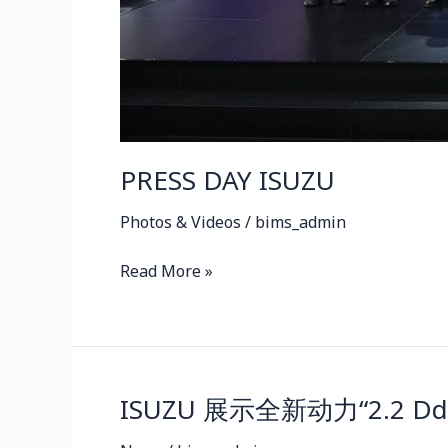
PRESS DAY ISUZU
Photos & Videos
/
bims_admin
Read More »
ISUZU 展示全新动力“2.2 Dd
ISUZU
展