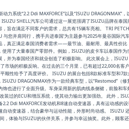
“2.2 Ddi MAXFORCE”以及“ISUZU DRAGONMAX”，以“I
H ISUZU SHELL汽车公司通过这一展览强调了ISUZU品牌
在满足不同客户的需求，总共有15辆车亮相。 TRI PETCH I
uddy… ISUZU 与您并肩同行，携手共进泰国’为主题参与2025年曼
，真正满足泰国消费者需求——最节油、最耐用、最具性价比，并提
使用了大量泰国产零部件。例如，ISUZU的皮卡车以泰国作为
泰国经济和就业创造了积极影响。 此次展会上，ISUZU 特别展示
场的积极反响。在过去的三个月里，已有超过22,000名客户参与试驾
顺性给予了高度评价。 ISUZU 的展台包括8款标准车型和7款
ZU DRAGONMAX作为一款经典车型，以“Restomod”
代感，内饰也进行了全面升级。车身采用新的肌肉线条侧裙，前脸和
发动机，搭载了改装过的ECU和增压系统，使其动力输出更加强劲。 此外，
 RS，配备2.2 Ddi MAXFORCE发动机和8速自动变速器，具有运动感的设
动机和8速自动变速器，结合豪华与运动性能，外形时尚动感。 ISUZU 
越时间，体验与ISUZU的伙伴关系，并参与幸运抽奖。此外，顾客还可