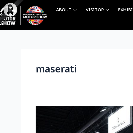
Skip
ABOUT
VISITOR
EXHIB
to
content
maserati
Maserati
泰
国
展