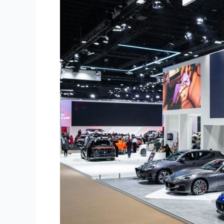
现
意
式
奢
华
风
采
——
全
面
迈
入
100%
纯
电
驱
动