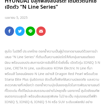
HYUNDAI ปลุกพลังสปอร์ต! เติมตัวตนที่ใช่
เปิดตัว “N Line Series”
เมษายน 5, 2025
ฮุนได โมบิลิตี้ ประเทศไทย ตอกย้ำความเป็นผู้นำตลาดยานยนต์ด้วยการนำ
เสนอ “N Line Series” ที่เติมเต็มความสปอร์ตให้กับกลุ่มยานยนต์ยอด
นิยม พร้อมมอบประสบการณ์การขับขี่ที่เร้าใจยิ่งขึ้น เปิดตัวรุ่น IONIQ 5 N
Line, CRETA N Line, และจัดแสดง KONA Electric N Line ที่มา
พร้อมสี ไอคอนนิคของ N Line อย่างสี Dragon Red Pearl พร้อมด้วย
Staria Elite Plus รุ่นอัปเกรด จัดเต็มทั้งฟังก์ชันความปลอดภัย และความ
สะดวกสบายที่เหนือกว่า ตอกย้ำความมุ่งมั่นของฮุนไดในการพัฒนายานยนต์
ที่โดดเด่น ทั้งดีไซน์และสมรรถนะอย่างไม่หยุดยั้ง นอกจากนี้ ฮุนไดยังขนทัพ
ยนตรกรรมสุดล้ำ พร้อมข้อเสนอสุดพิเศษ ไม่ว่าจะเป็น กลุ่มรถยนต์ไฟฟ้า
IONIQ 5, IONIQ 6, IONIQ 5 N หรือ SUV ระดับแฟลกชิป อย่าง