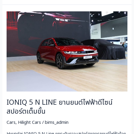
IONIQ
5
N
LINE
ยาน
ยนต์
ไฟฟ้า
ดีไซน์
สปอร์ต
เต็ม
ขั้น
IONIQ 5 N LINE ยานยนต์ไฟฟ้าดีไซน์
สปอร์ตเต็มขั้น
Cars
,
Hilight Cars
/
bims_admin
Hyundai IONIQ 5 N Line ยกระดับความสปอร์ตของรถยนต์ไฟฟ้าด้วย