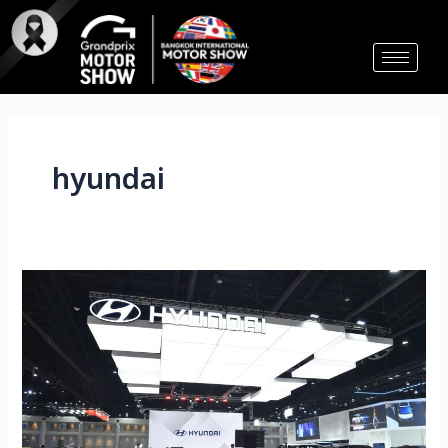
Skip
to
content
hyundai
HYUNDAI
ปลุก
พลัง
สปอร์ต!
เติม
ตัว
ตน