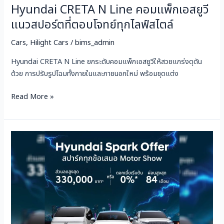
Hyundai CRETA N Line คอมแพ็กเอสยูวี
ที่
ตอบ
แนวสปอร์ตที่ตอบโจทย์ทุกไลฟ์สไตล์
โจทย์
ทุก
Cars
,
Hilight Cars
/
bims_admin
ไลฟ์
Hyundai CRETA N Line ยกระดับคอมแพ็กเอสยูวีให้สวยแกร่งดุดัน
สไตล์
ด้วย การปรับรูปโฉมทั้งภายในและภายนอกใหม่ พร้อมชุดแต่ง
Read More »
PROMOTION
HYUNDAI