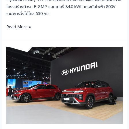
โครงสร้างตัวรถ E-GMP แบตเตอรี่ 84.0 kWh แรงดันไฟฟ้า 800V
ระยะการวิ่งได้ไกล 530 กม.
Read More »
Hyundai
CRETA
N
Line
คอม
แพ็ก
เอ
ส
ยู
วี
แนว
สปอร์ต