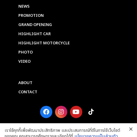
NEWS
PROMOTION
GRAND OPENING
HIGHLIGHT CAR
HIGHLIGHT MOTORCYCLE
PHOTO
VIDEO
ABOUT
CONTACT
F
I
Y
T
a
n
o
i
c
s
u
k
e
t
t
t
เราใช้คุกกี้เพื่อพัฒนาประสิทธิภาพ และประสบการณ์ที่ดีในการใช้เว็บไซต์
b
a
u
o
ของคุณ คุณสามารถศึกษารายละเอียดได้ที่
นโยบายความเป็นส่วนตัว