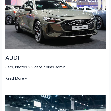
AUDI
Cars
,
Photos & Videos
/
bims_admin
Read More »
Audi
เปิด
ตัว