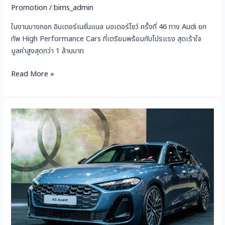
พร้อม
Promotion
/
bims_admin
ดอกเบี้ย
ในงานบางกอก อินเตอร์เนชั่นแนล มอเตอร์โชว์ ครั้งที่ 46 ทาง Audi ยก
0%
ทัพ High Performance Cars ที่เตรียมพร้อมกับโปรแรง สุดเร้าใจ
นาน
มูลค่าสูงสุดกว่า 1 ล้านบาท
7
ปี
Read More »
AUDI
A5
Plug-
in
Hybrid