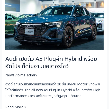
A5
Plug-
in
Hybrid
พร้อม
อัด
โปร
เด็ด
ใน
Audi เปิดตัว A5 Plug-in Hybrid พร้อม
งาน
มอเตอร์
อัดโปรเด็ดในงานมอเตอร์โชว์
โชว์
News
/
bims_admin
อาวดี้ ยกขบวนสุดยอดยนตรกรรมกว่า 20 รุ่น บุกงาน Motor Show ชู
ไฮไลต์เปิดตัว The all-new A5 Plug-in Hybrid พร้อมกองทัพ High
Performance Cars อัดโปรแรงมูลค่าสูงสุด 1 ล้านบาท
Read More »