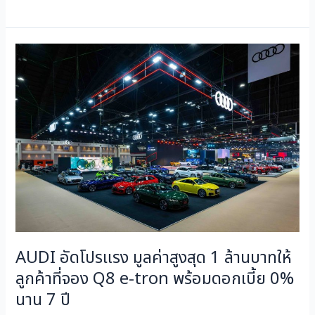
AUDI
อัด
โปร
แรง
มูลค่า
สูงสุด
1
ล้าน
บาท
ให้
ลูกค้า
ที่
AUDI อัดโปรแรง มูลค่าสูงสุด 1 ล้านบาทให้
จอง
Q8
ลูกค้าที่จอง Q8 e-tron พร้อมดอกเบี้ย 0%
e-
นาน 7 ปี
tron