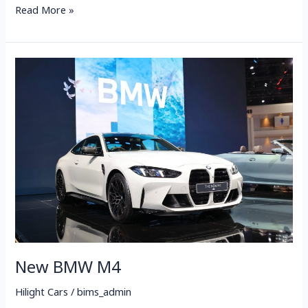
Read More »
New
BMW
M4
New BMW M4
Hilight Cars
/
bims_admin