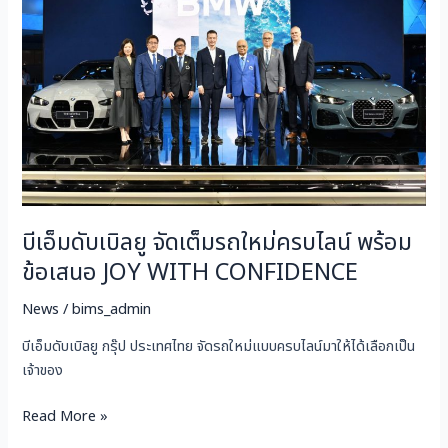
ยู
จัด
เต็ม
รถ
ใหม่
ครบ
ไลน์
พร้อม
ข้อ
บีเอ็มดับเบิลยู จัดเต็มรถใหม่ครบไลน์ พร้อม
เสนอ
JOY
ข้อเสนอ JOY WITH CONFIDENCE
WITH
CONFIDENCE
News
/
bims_admin
บีเอ็มดับเบิลยู กรุ๊ป ประเทศไทย จัดรถใหม่แบบครบไลน์มาให้ได้เลือกเป็น
เจ้าของ
Read More »