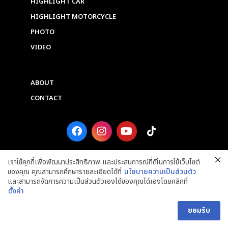
HIGHLIGHT CAR
HIGHLIGHT MOTORCYCLE
PHOTO
VIDEO
ABOUT
CONTACT
F
I
Y
T
a
n
o
i
c
s
u
k
e
t
t
t
เราใช้คุกกี้เพื่อพัฒนาประสิทธิภาพ และประสบการณ์ที่ดีในการใช้เว็บไซต์
b
a
u
o
ของคุณ คุณสามารถศึกษารายละเอียดได้ที่
นโยบายความเป็นส่วนตัว
o
g
b
k
และสามารถจัดการความเป็นส่วนตัวเองได้ของคุณได้เองโดยคลิกที่
o
r
e
ตั้งค่า
k
a
Copyright © 2025 Grand Prix International Public Company Limited. ALL
m
RIGHTS RESERVED.
ยอมรับ