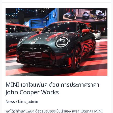
MINI
เอา
ใจ
แฟนๆ
ด้วย
การ
ประกาศ
ราคา
John
Cooper
Works
MINI เอาใจแฟนๆ ด้วย การประกาศราคา
John Cooper Works
News
/
bims_admin
พูดได้ว่าทำเอาแฟนๆ ต้องรีบจับจองเป็นเจ้าของ เพราะเปิดราคา MINI