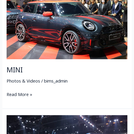
MINI
Photos & Videos
/
bims_admin
Read More »
MINI
มา
พร้อม