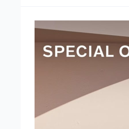
เป็น
เจ้าของ
รถ
ยนต์
วอล
โว่
ด้วย
ข้อ
เสนอ
พิเศษ
ระหว่าง
วัน
ที่
1
มีนาคม