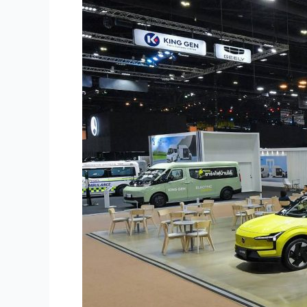
โว่
จัด
แสดง
รถไฟฟ้า
100%
รุ่น
ล่าสุด
ที่
งาน
Motor
Show
2025