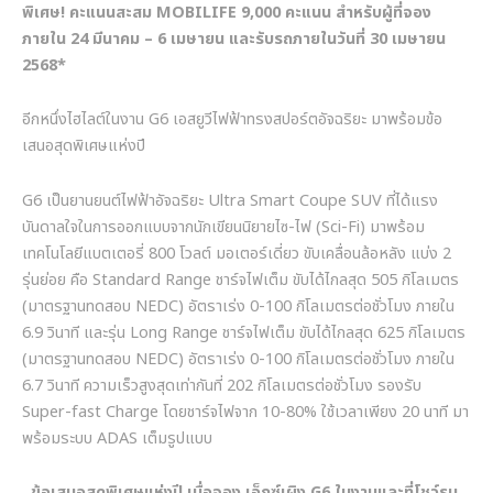
พิเศษ! คะแนนสะสม MOBILIFE 9,000 คะแนน สำหรับผู้ที่จอง
ภายใน 24 มีนาคม – 6 เมษายน และรับรถภายในวันที่ 30 เมษายน
2568*
อีกหนึ่งไฮไลต์ในงาน G6 เอสยูวีไฟฟ้าทรงสปอร์ตอัจฉริยะ มาพร้อมข้อ
เสนอสุดพิเศษแห่งปี
G6 เป็นยานยนต์ไฟฟ้าอัจฉริยะ Ultra Smart Coupe SUV ที่ได้แรง
บันดาลใจในการออกแบบจากนักเขียนนิยายไซ-ไฟ (Sci-Fi) มาพร้อม
เทคโนโลยีแบตเตอรี่ 800 โวลต์ มอเตอร์เดี่ยว ขับเคลื่อนล้อหลัง แบ่ง 2
รุ่นย่อย คือ Standard Range ชาร์จไฟเต็ม ขับได้ไกลสุด 505 กิโลเมตร
(มาตรฐานทดสอบ NEDC) อัตราเร่ง 0-100 กิโลเมตรต่อชั่วโมง ภายใน
6.9 วินาที และรุ่น Long Range ชาร์จไฟเต็ม ขับได้ไกลสุด 625 กิโลเมตร
(มาตรฐานทดสอบ NEDC) อัตราเร่ง 0-100 กิโลเมตรต่อชั่วโมง ภายใน
6.7 วินาที ความเร็วสูงสุดเท่ากันที่ 202 กิโลเมตรต่อชั่วโมง รองรับ
Super-fast Charge โดยชาร์จไฟจาก 10-80% ใช้เวลาเพียง 20 นาที มา
พร้อมระบบ ADAS เต็มรูปแบบ