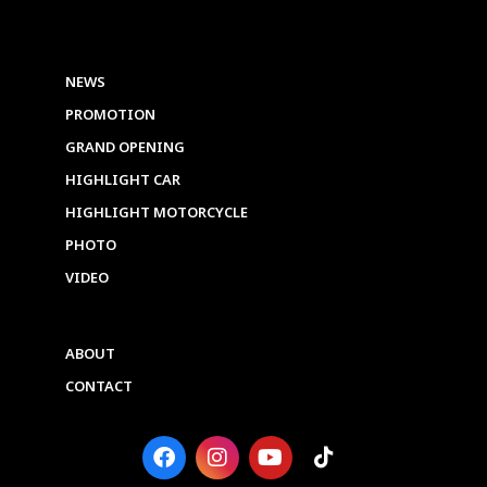
NEWS
PROMOTION
GRAND OPENING
HIGHLIGHT CAR
HIGHLIGHT MOTORCYCLE
PHOTO
VIDEO
ABOUT
CONTACT
F
I
Y
T
a
n
o
i