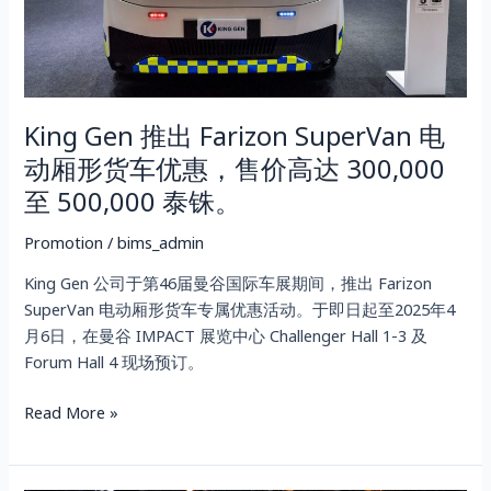
厢
形
货
车
King Gen 推出 Farizon SuperVan 电
优
惠，
动厢形货车优惠，售价高达 300,000
售
至 500,000 泰铢。
价
高
Promotion
/
bims_admin
达
King Gen 公司于第46届曼谷国际车展期间，推出 Farizon
300,000
SuperVan 电动厢形货车专属优惠活动。于即日起至2025年4
至
月6日，在曼谷 IMPACT 展览中心 Challenger Hall 1-3 及
500,000
Forum Hall 4 现场预订。
泰
铢。
Read More »