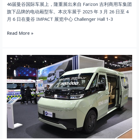
46届曼谷国际车展上，隆重展出来自 Farizon 吉利商用车集团
满
旗下品牌的电动厢型车。本次车展于 2025 年 3 月 26 日至 4
足
月 6 日在曼谷 IMPACT 展览中心 Challenger Hall 1-3
多
元
Read More »
化
使
用
场
了
景
解
需
Farizon
求
SuperVan
由
King
Gen
引
进
的
电