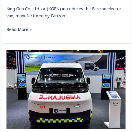
King Gen Co. Ltd. or (KGEN) introduces the Farizon electric
van, manufactured by Farizon
Read More »
King
Gen
offers
discounts
of
300,000–
500,000
Baht
on
Farizon
SuperVan
electric