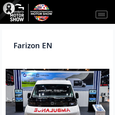
Skip
to
content
Farizon EN
King
Gen
推
出
Farizon
SuperVan
电
动