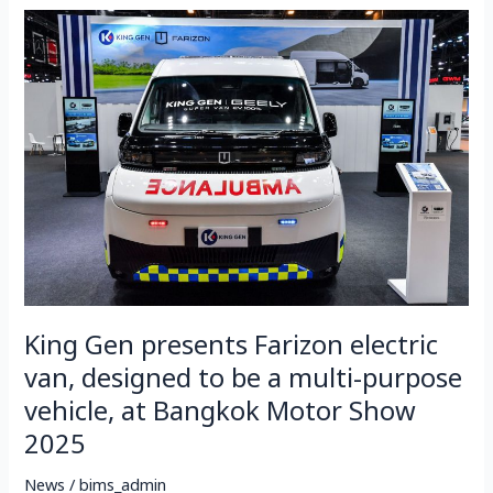
King
Gen
presents
Farizon
electric
van,
designed
to
be
a
multi-
purpose
King Gen presents Farizon electric
vehicle,
at
van, designed to be a multi-purpose
Bangkok
vehicle, at Bangkok Motor Show
Motor
2025
Show
2025
News
/
bims_admin