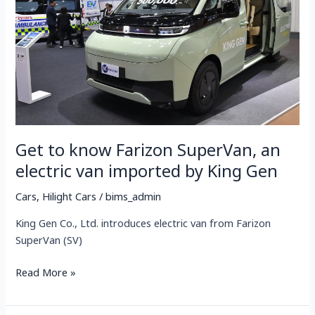
SuperVan,
an
electric
van
imported
by
King
Gen
Get to know Farizon SuperVan, an
electric van imported by King Gen
Cars
,
Hilight Cars
/
bims_admin
King Gen Co., Ltd. introduces electric van from Farizon
SuperVan (SV)
Read More »