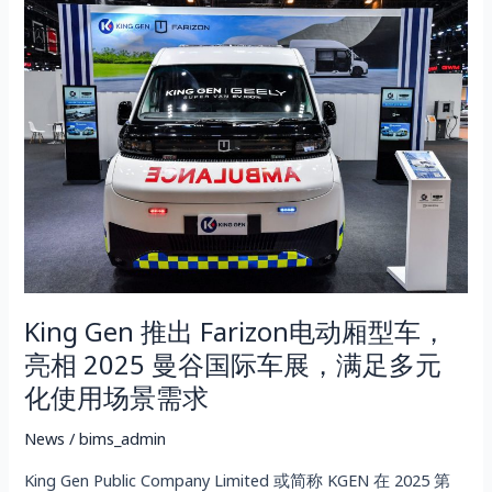
King
Gen
推
出
Farizon
电
动
厢
型
车，
亮
相
King Gen 推出 Farizon电动厢型车，
2025
曼
亮相 2025 曼谷国际车展，满足多元
谷
化使用场景需求
国
际
News
/
bims_admin
车
King Gen Public Company Limited 或简称 KGEN 在 2025 第
展，