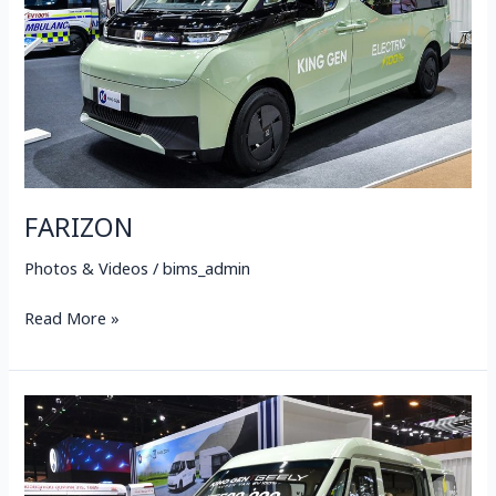
FARIZON
Photos & Videos
/
bims_admin
Read More »
Get
to
know
Farizon