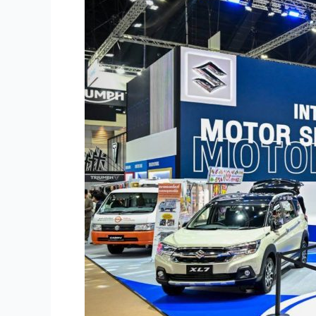
移
动
业
务！
在
Bangkok
International
Motor
Show
上
推
出
CARRY
移
动
超
市