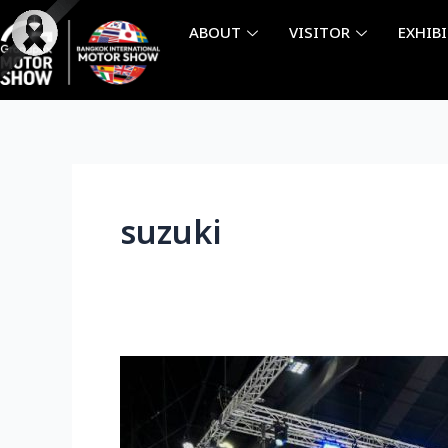
Skip
ABOUT
VISITOR
EXHIB
to
content
suzuki
铃
木
提
升