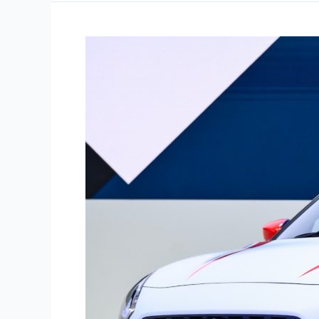
期
付
铃
款
木
方
汽
案。
车
亮
点
车
型
介
绍