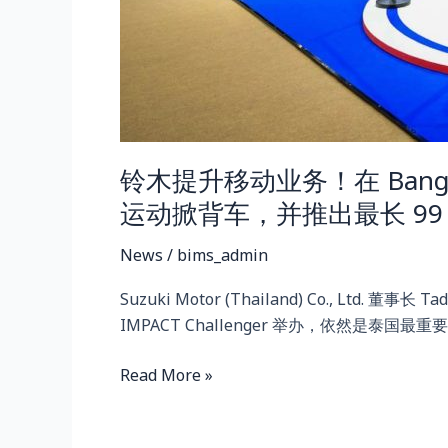
及
SWIFT
运
动
掀
背
车，
铃木提升移动业务！在 Bangkok 
并
运动掀背车，并推出最长 9
推
出
News
/
bims_admin
最
Suzuki Motor (Thailand) Co., Ltd. 董事长
长
IMPACT Challenger 举办，依然是泰国
99
个
Read More »
月
的
分