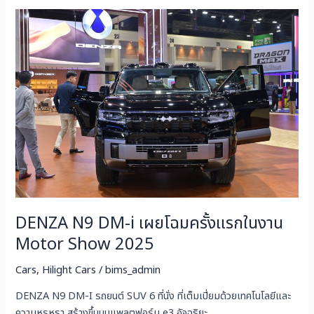
DENZA
N9
DM-
i
เผย
โฉม
ครั้ง
แรก
ใน
งาน
Motor
Show
DENZA N9 DM-i เผยโฉมครั้งแรกในงาน
2025
Motor Show 2025
Cars
,
Hilight Cars
/
bims_admin
DENZA N9 DM-I รถยนต์ SUV 6 ที่นั่ง ที่เต็มเปี่ยมด้วยเทคโนโลยีและ
ความหรูหรา สร้างขึ้นบนแพลตฟอร์ม e3 อัจฉริยะ